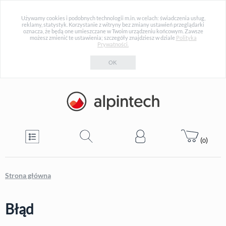
Używamy cookies i podobnych technologii m.in. w celach: świadczenia usług,
reklamy, statystyk. Korzystanie z witryny bez zmiany ustawień przeglądarki
oznacza, że będą one umieszczane w Twoim urządzeniu końcowym. Zawsze
możesz zmienić te ustawienia; szczegóły znajdziesz w dziale
Polityka
Prywatności.
OK
(
)
0
Strona główna
Błąd