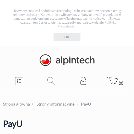
Używamy cookies i podobnych technologii m.in. w celach: świadczenia usług,
reklamy, statystyk. Korzystanie z witryny bez zmiany ustawień przeglądarki
oznacza, że będą one umieszczane w Twoim urządzeniu końcowym. Zawsze
możesz zmienić te ustawienia; szczegóły znajdziesz w dziale
Polityka
Prywatności.
OK
(
)
0
Strona główna
Strony informacyjne
PayU
PayU