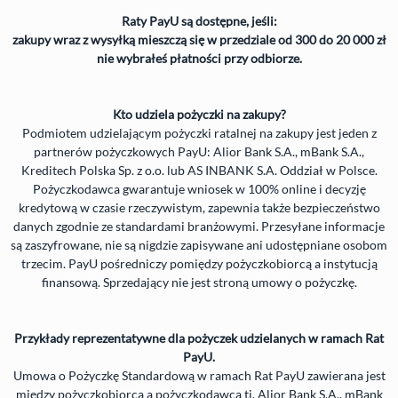
Raty PayU są dostępne, jeśli:
zakupy wraz z wysyłką mieszczą się w przedziale od 300 do 20 000 zł
nie wybrałeś płatności przy odbiorze.
Kto udziela pożyczki na zakupy?
Podmiotem udzielającym pożyczki ratalnej na zakupy jest jeden z
partnerów pożyczkowych PayU: Alior Bank S.A., mBank S.A.,
Kreditech Polska Sp. z o.o. lub AS
INBANK
S.A. Oddział w Polsce.
Pożyczkodawca gwarantuje wniosek w 100% online i decyzję
kredytową w czasie rzeczywistym, zapewnia także bezpieczeństwo
danych zgodnie ze standardami branżowymi. Przesyłane informacje
są zaszyfrowane, nie są nigdzie zapisywane ani udostępniane osobom
trzecim. PayU pośredniczy pomiędzy pożyczkobiorcą a instytucją
finansową. Sprzedający nie jest stroną umowy o pożyczkę.
Przykłady reprezentatywne dla pożyczek udzielanych w ramach Rat
PayU.
Umowa o Pożyczkę Standardową w ramach Rat PayU zawierana jest
między pożyczkobiorcą a pożyczkodawcą tj. Alior Bank S.A., mBank