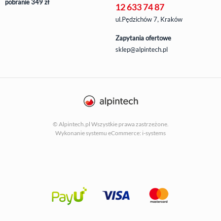
pobranie 349 zł
12 633 74 87
ul.Pędzichów 7, Kraków
Zapytania ofertowe
sklep@alpintech.pl
© Alpintech.pl Wszystkie prawa zastrzeżone.
Wykonanie systemu
eCommerce: i-systems