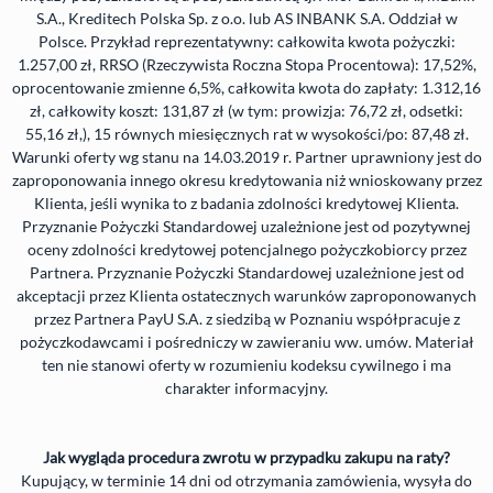
S.A., Kreditech Polska Sp. z o.o. lub AS
INBANK
S.A. Oddział w
Polsce. Przykład reprezentatywny: całkowita kwota pożyczki:
1.257,00 zł,
RRSO
(Rzeczywista Roczna Stopa Procentowa): 17,52%,
oprocentowanie zmienne 6,5%, całkowita kwota do zapłaty: 1.312,16
zł, całkowity koszt: 131,87 zł (w tym: prowizja: 76,72 zł, odsetki:
55,16 zł,), 15 równych miesięcznych rat w wysokości/po: 87,48 zł.
Warunki oferty wg stanu na 14.03.2019 r. Partner uprawniony jest do
zaproponowania innego okresu kredytowania niż wnioskowany przez
Klienta, jeśli wynika to z badania zdolności kredytowej Klienta.
Przyznanie Pożyczki Standardowej uzależnione jest od pozytywnej
oceny zdolności kredytowej potencjalnego pożyczkobiorcy przez
Partnera. Przyznanie Pożyczki Standardowej uzależnione jest od
akceptacji przez Klienta ostatecznych warunków zaproponowanych
przez Partnera PayU S.A. z siedzibą w Poznaniu współpracuje z
pożyczkodawcami i pośredniczy w zawieraniu ww. umów. Materiał
ten nie stanowi oferty w rozumieniu kodeksu cywilnego i ma
charakter informacyjny.
Jak wygląda procedura zwrotu w przypadku zakupu na raty?
Kupujący, w terminie 14 dni od otrzymania zamówienia, wysyła do