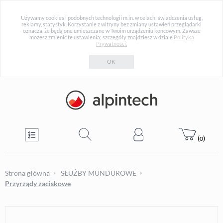
Używamy cookies i podobnych technologii m.in. w celach: świadczenia usług,
reklamy, statystyk. Korzystanie z witryny bez zmiany ustawień przeglądarki
oznacza, że będą one umieszczane w Twoim urządzeniu końcowym. Zawsze
możesz zmienić te ustawienia; szczegóły znajdziesz w dziale
Polityka
Prywatności.
OK
(
)
0
Strona główna
SŁUŻBY MUNDUROWE
Przyrządy zaciskowe