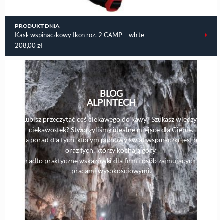
PRODUKT DNIA
Kask wspinaczkowy Ikon roz. 2 CAMP – white
208,00
zł
BLOG
ALPINTECH
Lubisz przeczytać coś ciekawego do kawy? Szukasz wiedzy i
ciekawostek? Stworzyliśmy idealne miejsce dla Ciebie.
Strefa porad dla tych, którym pionowy świat wspinaczki jest bliski,
oraz tych, którzy kochają góry.
Ponadto praktyczne wskazówki dla firm i osób zajmujących się
pracami wysokościowymi.