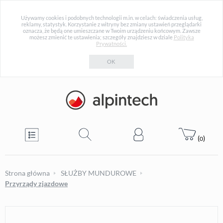
Używamy cookies i podobnych technologii m.in. w celach: świadczenia usług,
reklamy, statystyk. Korzystanie z witryny bez zmiany ustawień przeglądarki
oznacza, że będą one umieszczane w Twoim urządzeniu końcowym. Zawsze
możesz zmienić te ustawienia; szczegóły znajdziesz w dziale
Polityka
Prywatności.
OK
(
)
0
Strona główna
SŁUŻBY MUNDUROWE
Przyrządy zjazdowe