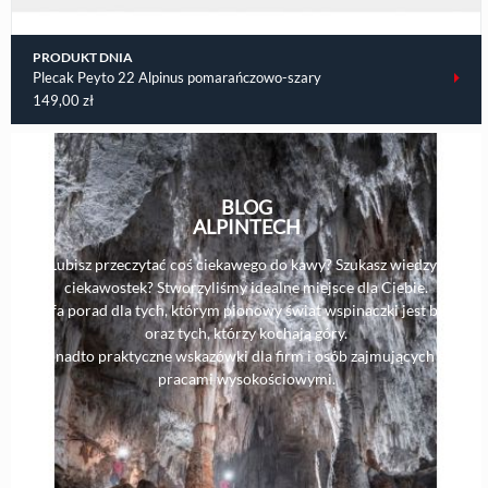
PRODUKT DNIA
Plecak Peyto 22 Alpinus pomarańczowo-szary
149,00
zł
BLOG
ALPINTECH
Lubisz przeczytać coś ciekawego do kawy? Szukasz wiedzy i
ciekawostek? Stworzyliśmy idealne miejsce dla Ciebie.
Strefa porad dla tych, którym pionowy świat wspinaczki jest bliski,
oraz tych, którzy kochają góry.
Ponadto praktyczne wskazówki dla firm i osób zajmujących się
pracami wysokościowymi.