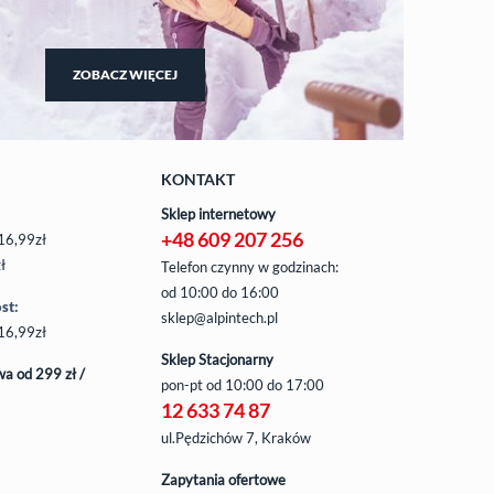
ZOBACZ WIĘCEJ
KONTAKT
Sklep internetowy
+48 609 207 256
16,99zł
ł
Telefon czynny w godzinach:
od 10:00 do 16:00
st:
sklep@alpintech.pl
16,99zł
Sklep Stacjonarny
a od 299 zł /
pon-pt
od 10:00 do 17:00
12 633 74 87
ul.Pędzichów 7, Kraków
Zapytania ofertowe