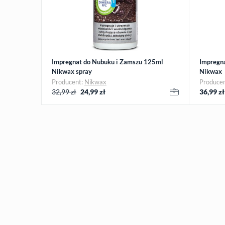
Impregnat do Nubuku i Zamszu 125ml
Impregn
Nikwax spray
Nikwax
Producent:
Nikwax
Produce
32,99 zł
24,99
zł
36,99
zł