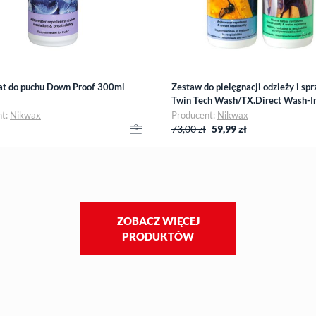
at do puchu Down Proof 300ml
Zestaw do pielęgnacji odzieży i spr
Twin Tech Wash/TX.Direct Wash-I
Nikwax
nt:
Nikwax
Producent:
Nikwax
73,00 zł
59,99
zł
ZOBACZ WIĘCEJ
PRODUKTÓW