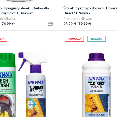
o impregnacji derek i pledów dla
Środek czyszczący do puchu Down
 Rug Proof 1L Nikwax
Direct 1L Nikwax
nt:
Nikwax
Producent:
Nikwax
74,99
zł
98,99 zł
79,99
zł
CJA
PROMOCJA
NOWOŚĆ