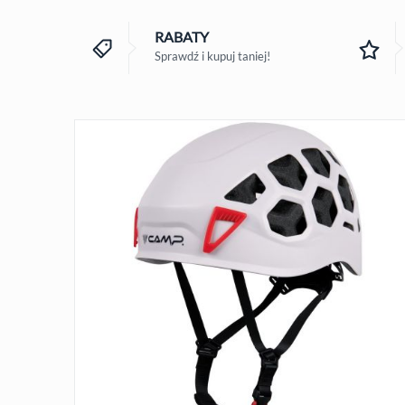
RABATY
Sprawdź i kupuj taniej!