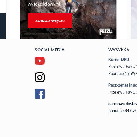
wysokościowymi.
ZOBACZ WIĘCEJ
SOCIAL MEDIA
WYSYŁKA
Kurier DPD:
Przelew / PayU 
Pobranie 19,99z
Paczkomat Inpo
Przelew / PayU 
darmowa dostaw
pobranie 349 zł