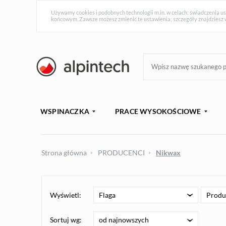
Używamy cookies i podobnych technologii m.in. w celach: świadczenia us
końcowym. Zawsze możesz zmienić te ustawienia; szczegóły znajdziesz 
WSPINACZKA
PRACE WYSOKOŚCIOWE
Strona główna
PRODUCENCI
Nikwax
Wyświetl:
Flaga
Produ
od najnowszych
Sortuj wg: