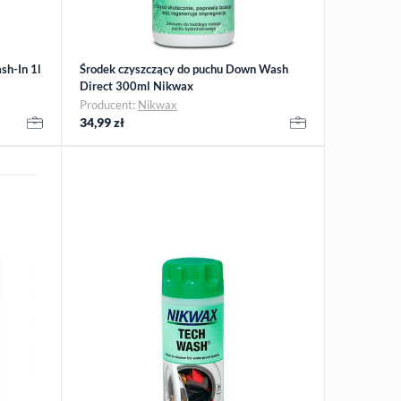
sh-In 1l
Środek czyszczący do puchu Down Wash
Direct 300ml Nikwax
Producent:
Nikwax
34,99
zł