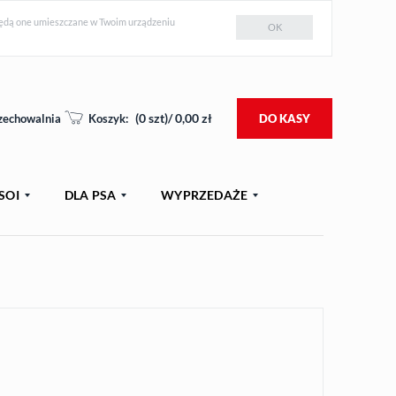
e będą one umieszczane w Twoim urządzeniu
OK
(
0
szt)/
0,00
zł
zechowalnia
Koszyk:
DO KASY
SOI
DLA PSA
WYPRZEDAŻE