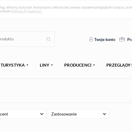
ług, reklamy, statystyk. Korzystanie z witryny bez zmiany ustawień przeglądarki oznacza, ż
w dziale
Polityka Prywatności.
Twoje konto
Pr
TURYSTYKA
LINY
PRODUCENCI
PRZEGLĄDY 
cent
Zastosowanie