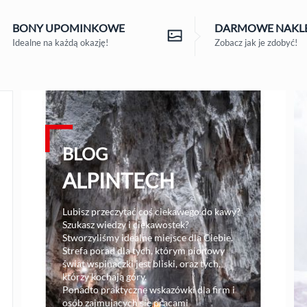
BONY
UPOMINKOWE
DARMOWE
NAKLE
Idealne na każdą okazję!
Zobacz jak je zdobyć!
BLOG
ALPINTECH
Lubisz przeczytać coś ciekawego do kawy?
Szukasz wiedzy i ciekawostek?
Stworzyliśmy idealne miejsce dla Ciebie.
Strefa porad dla tych, którym pionowy
świat wspinaczki jest bliski, oraz tych,
którzy kochają góry.
Ponadto praktyczne wskazówki dla firm i
osób zajmujących się pracami