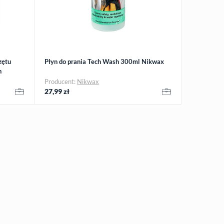
zętu
Płyn do prania Tech Wash 300ml Nikwax
n
Producent:
Nikwax
27,99
zł