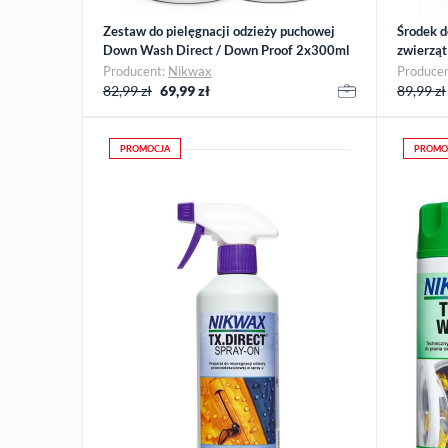
Zestaw do pielęgnacji odzieży puchowej
Środek d
Down Wash Direct / Down Proof 2x300ml
zwierząt
Nik…
Producent:
Nikwax
Produce
82,99 zł
69,99
zł
89,99 zł
PROMOCJA
PROMO