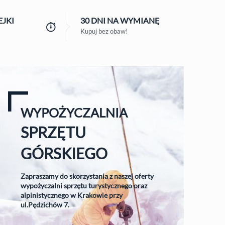
JKI
30 DNI
NA WYMIANĘ
Kupuj bez obaw!
WYPOŻYCZALNIA
SPRZĘTU
GÓRSKIEGO
Zapraszamy do skorzystania z naszej oferty
wypożyczalni sprzętu turystycznego oraz
alpinistycznego w Krakowie przy
ul.Pędzichów 7.