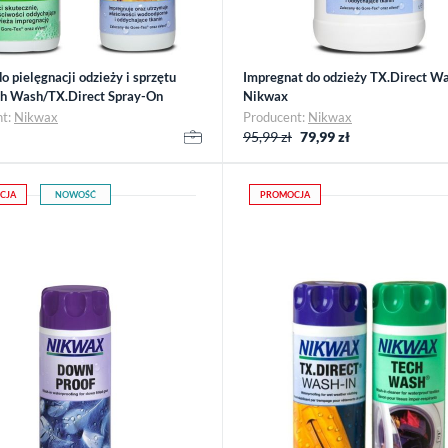
o pielęgnacji odzieży i sprzętu
Impregnat do odzieży TX.Direct Wa
ch Wash/TX.Direct Spray-On
Nikwax
nt:
Nikwax
Producent:
Nikwax
95,99 zł
79,99
zł
CJA
NOWOŚĆ
PROMOCJA