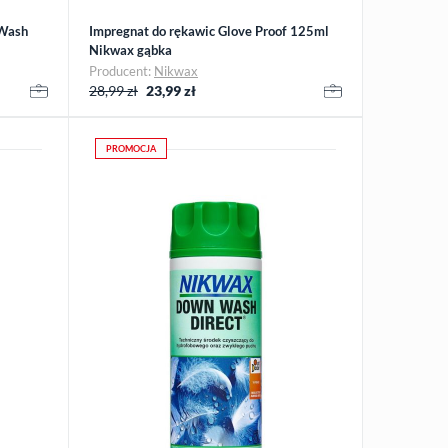
 Wash
Impregnat do rękawic Glove Proof 125ml
Nikwax gąbka
Producent:
Nikwax
28,99 zł
23,99
zł
PROMOCJA