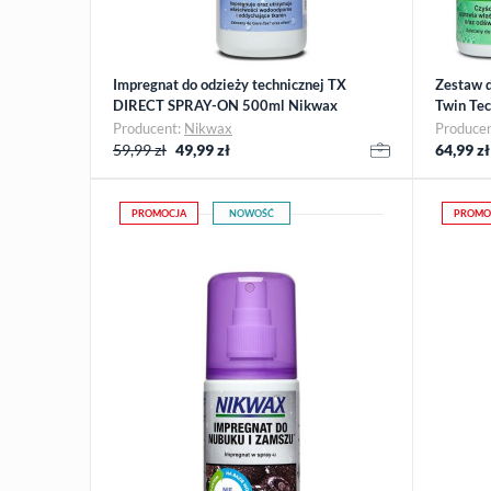
Impregnat do odzieży technicznej TX
Zestaw d
DIRECT SPRAY-ON 500ml Nikwax
Twin Te
Nikwax
Producent:
Nikwax
Produce
59,99 zł
49,99
zł
64,99
zł
PROMOCJA
NOWOŚĆ
PROMO