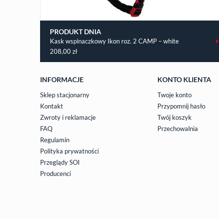
PRODUKT DNIA
Kask wspinaczkowy Ikon roz. 2 CAMP – white
208,00
zł
INFORMACJE
KONTO KLIENTA
Sklep stacjonarny
Twoje konto
Kontakt
Przypomnij hasło
Zwroty i reklamacje
Twój koszyk
FAQ
Przechowalnia
Regulamin
Polityka prywatności
Przeglądy SOI
Producenci