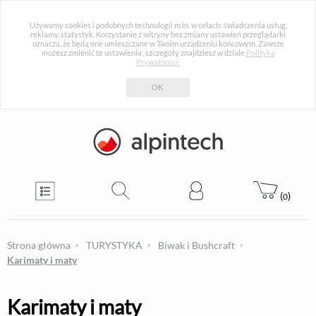
Używamy cookies i podobnych technologii m.in. w celach: świadczenia usług,
reklamy, statystyk. Korzystanie z witryny bez zmiany ustawień przeglądarki
oznacza, że będą one umieszczane w Twoim urządzeniu końcowym. Zawsze
możesz zmienić te ustawienia; szczegóły znajdziesz w dziale
Polityka
Prywatności.
OK
(
)
0
Strona główna
TURYSTYKA
Biwak i Bushcraft
Karimaty i maty
Karimaty i maty