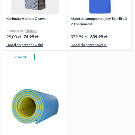
Karimata Alpinus Orawa
Materac samopompujący Tourlite 3
R Thermarest
Producent:
Alpinus
99,00 zł
74,99
zł
379,99 zł
339,99
zł
Dodaj do przechowalni
Dodaj do przechowalni
NOWOŚĆ