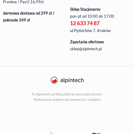
Przelew / PayU 16,99zł
Sklep Stacjonarny
darmowa dostawa od 299 zł /
pon-pt
od 10:00 do 17:00
pobranie 349 zł
12 633 74 87
ul.Pędzichów 7, Kraków
Zapytania ofertowe
sklep@alpintech.pl
© Alpintech.pl Wszystkie prawa zastrzeżone.
Wykonanie systemu
eCommerce: i-systems