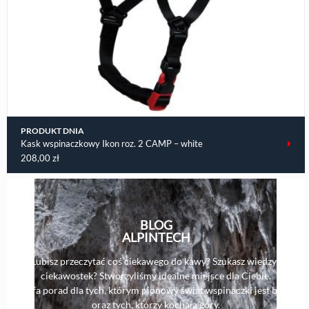
PRODUKT DNIA
Kask wspinaczkowy Ikon roz. 2 CAMP – white
208,00
zł
BLOG
ALPINTECH
Lubisz przeczytać coś ciekawego do kawy? Szukasz wiedzy i
ciekawostek? Stworzyliśmy idealne miejsce dla Ciebie.
Strefa porad dla tych, którym pionowy świat wspinaczki jest bliski,
oraz tych, którzy kochają góry.