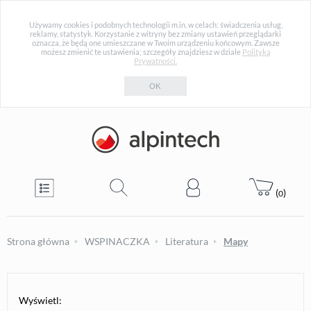
Używamy cookies i podobnych technologii m.in. w celach: świadczenia usług,
reklamy, statystyk. Korzystanie z witryny bez zmiany ustawień przeglądarki
oznacza, że będą one umieszczane w Twoim urządzeniu końcowym. Zawsze
możesz zmienić te ustawienia; szczegóły znajdziesz w dziale
Polityka
Prywatności.
OK
(
)
0
Strona główna
WSPINACZKA
Literatura
Mapy
Wyświetl: