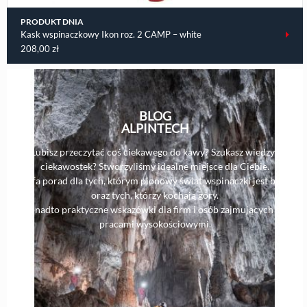
PRODUKT DNIA
Kask wspinaczkowy Ikon roz. 2 CAMP – white
208,00
zł
BLOG
ALPINTECH
Lubisz przeczytać coś ciekawego do kawy? Szukasz wiedzy i
ciekawostek? Stworzyliśmy idealne miejsce dla Ciebie.
Strefa porad dla tych, którym pionowy świat wspinaczki jest bliski,
oraz tych, którzy kochają góry.
Ponadto praktyczne wskazówki dla firm i osób zajmujących się
pracami wysokościowymi.