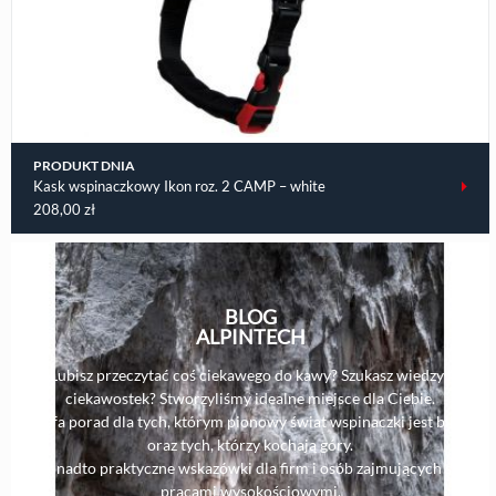
PRODUKT DNIA
Kask wspinaczkowy Ikon roz. 2 CAMP – white
208,00
zł
BLOG
ALPINTECH
Lubisz przeczytać coś ciekawego do kawy? Szukasz wiedzy i
ciekawostek? Stworzyliśmy idealne miejsce dla Ciebie.
Strefa porad dla tych, którym pionowy świat wspinaczki jest bliski,
oraz tych, którzy kochają góry.
Ponadto praktyczne wskazówki dla firm i osób zajmujących się
pracami wysokościowymi.