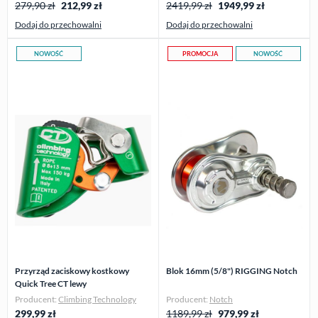
279,90 zł
212,99
zł
2419,99 zł
1949,99
zł
Dodaj do przechowalni
Dodaj do przechowalni
NOWOŚĆ
PROMOCJA
NOWOŚĆ
Przyrząd zaciskowy kostkowy
Blok 16mm (5/8") RIGGING Notch
Quick Tree CT lewy
Producent:
Climbing Technology
Producent:
Notch
299,99
zł
1189,99 zł
979,99
zł