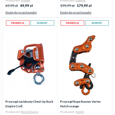
Producent:
Irudek
Producent:
Edelrid
69,99 zł
49,99
zł
199,99 zł
179,99
zł
Dodaj do przechowalni
Dodaj do przechowalni
PROMOCJA
NOWOŚĆ
PROMOCJA
NOWOŚĆ
Przyrząd zaciskowy Chest Up Rock
Przyrząd Rope Runner Vertec
Empire Croll
Notch orange
Producent:
Rock Empire
Producent:
Notch