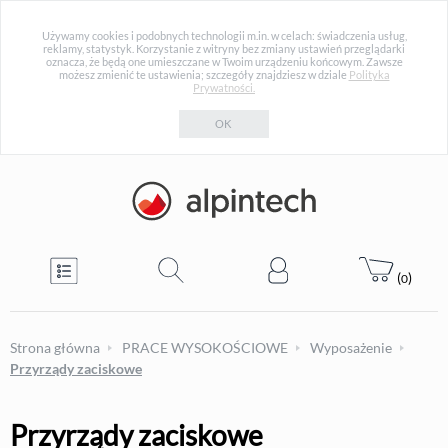
Używamy cookies i podobnych technologii m.in. w celach: świadczenia usług,
reklamy, statystyk. Korzystanie z witryny bez zmiany ustawień przeglądarki
oznacza, że będą one umieszczane w Twoim urządzeniu końcowym. Zawsze
możesz zmienić te ustawienia; szczegóły znajdziesz w dziale
Polityka
Prywatności.
OK
(
)
0
Strona główna
PRACE WYSOKOŚCIOWE
Wyposażenie
Przyrządy zaciskowe
Przyrządy zaciskowe