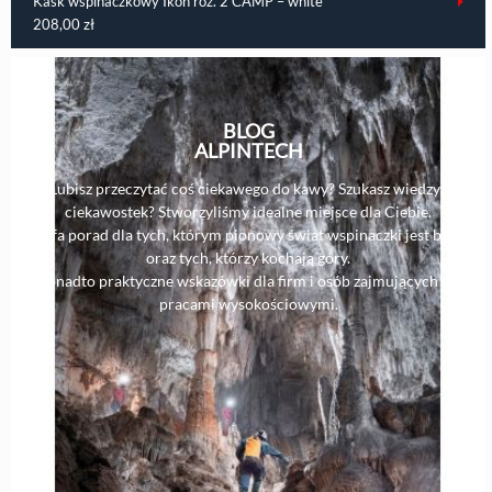
Kask wspinaczkowy Ikon roz. 2 CAMP – white
208,00
zł
BLOG
ALPINTECH
Lubisz przeczytać coś ciekawego do kawy? Szukasz wiedzy i
ciekawostek? Stworzyliśmy idealne miejsce dla Ciebie.
Strefa porad dla tych, którym pionowy świat wspinaczki jest bliski,
oraz tych, którzy kochają góry.
Ponadto praktyczne wskazówki dla firm i osób zajmujących się
pracami wysokościowymi.