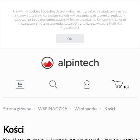
Używamy cookies i podobnych technologii m.in. w celach: świadczenia usług,
reklamy, statystyk. Korzystanie z witryny bez zmiany ustawień przeglądarki
oznacza, że będą one umieszczane w Twoim urządzeniu końcowym. Zawsze
możesz zmienić te ustawienia; szczegóły znajdziesz w dziale
Polityka
Prywatności.
OK
(
)
0
Strona główna
WSPINACZKA
Wspinaczka
Kości
Kości
Kości to sprzęt wspinaczkowy używany przez osoby wspinające się na