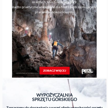
oraz tych, którzy kochają góry.
Ponadto praktyczne wskazówki dla firm i osób zajmujących się
pracami wysokościowymi.
ZOBACZ WIĘCEJ
WYPOŻYCZALNIA
SPRZĘTU
GÓRSKIEGO
Zapraszamy do skorzystania z naszej oferty wypożyczalni sprzętu