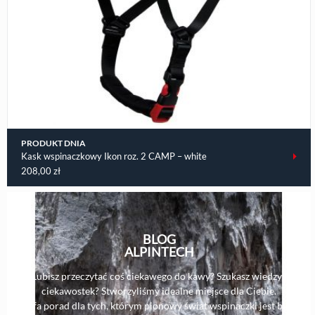
PRODUKT DNIA
Kask wspinaczkowy Ikon roz. 2 CAMP – white
208,00
zł
BLOG
ALPINTECH
Lubisz przeczytać coś ciekawego do kawy? Szukasz wiedzy i
ciekawostek? Stworzyliśmy idealne miejsce dla Ciebie.
Strefa porad dla tych, którym pionowy świat wspinaczki jest bliski,