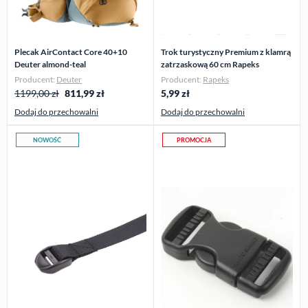
Plecak AirContact Core 40+10
Trok turystyczny Premium z klamrą
Deuter almond-teal
zatrzaskową 60 cm Rapeks
Producent:
Deuter
Producent:
Rapeks
1199,00 zł
811,99
zł
5,99
zł
Dodaj do przechowalni
Dodaj do przechowalni
NOWOŚĆ
PROMOCJA