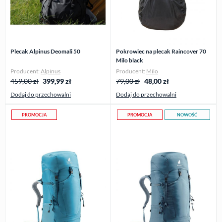
Plecak Alpinus Deomali 50
Pokrowiec na plecak Raincover 70
Milo black
Producent:
Alpinus
Producent:
Milo
459,00 zł
399,99
zł
79,00 zł
48,00
zł
Dodaj do przechowalni
Dodaj do przechowalni
PROMOCJA
PROMOCJA
NOWOŚĆ