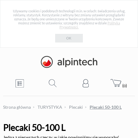
Używamy cookies i podobnych technologii m.in. w celach: świadczenia usług,
reklamy, statystyk. Korzystanie z witryny bez zmiany ustawień przeglądarki
oznacza, że będą one umieszczane w Twoim urządzeniu końcowym. Zawsze
możesz zmienić te ustawienia; szczegóły znajdziesz w dziale
Polityka
Prywatności.
OK
(
)
0
Strona główna
TURYSTYKA
Plecaki
Plecaki 50-100 L
Plecaki 50-100 L
Jedną z pierwszych rzeczy, w jakie powinniśmy się wyposażyć