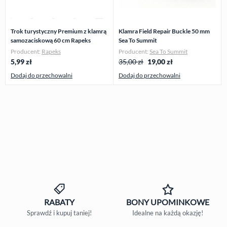
Trok turystyczny Premium z klamrą
Klamra Field Repair Buckle 50 mm
samozaciskową 60 cm Rapeks
Sea To Summit
Producent:
Rapeks
Producent:
Sea To Summit
5,99
zł
35,00 zł
19,00
zł
Dodaj do przechowalni
Dodaj do przechowalni
RABATY
BONY
UPOMINKOWE
Sprawdź i kupuj taniej!
Idealne na każdą okazję!