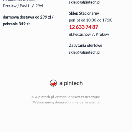
sklep@alpintech.pl
Przelew / PayU 16,99zł
Sklep Stacjonarny
darmowa dostawa od 299 zł /
pon-pt
od 10:00 do 17:00
pobranie 349 zł
12 633 74 87
ul.Pędzichów 7, Kraków
Zapytania ofertowe
sklep@alpintech.pl
© Alpintech.pl Wszystkie prawa zastrzeżone.
Wykonanie systemu
eCommerce: i-systems