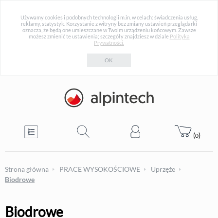
Używamy cookies i podobnych technologii m.in. w celach: świadczenia usług,
reklamy, statystyk. Korzystanie z witryny bez zmiany ustawień przeglądarki
oznacza, że będą one umieszczane w Twoim urządzeniu końcowym. Zawsze
możesz zmienić te ustawienia; szczegóły znajdziesz w dziale
Polityka
Prywatności.
OK
(
)
0
Strona główna
PRACE WYSOKOŚCIOWE
Uprzęże
Biodrowe
Biodrowe