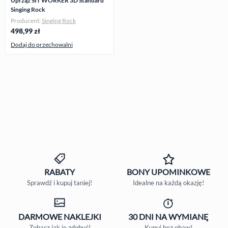
Uprząż SIT WORKER 3D Standard
Singing Rock
Producent:
Singing Rock
498,99
zł
Dodaj do przechowalni
RABATY
BONY
UPOMINKOWE
Sprawdź i kupuj taniej!
Idealne na każdą okazję!
DARMOWE
NAKLEJKI
30 DNI
NA WYMIANĘ
Zobacz jak je zdobyć!
Kupuj bez obaw!