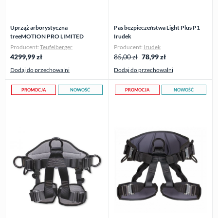
Uprząż arborystyczna
Pas bezpieczeństwa Light Plus P1
treeMOTION PRO LIMITED
Irudek
EDITION Teufelberger
Producent:
Teufelberger
Producent:
Irudek
4299,99
zł
85,00 zł
78,99
zł
Dodaj do przechowalni
Dodaj do przechowalni
PROMOCJA
NOWOŚĆ
PROMOCJA
NOWOŚĆ