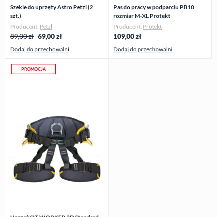
Szekle do uprzęży Astro Petzl (2
Pas do pracy w podparciu PB10
szt.)
rozmiar M-XL Protekt
Producent:
Petzl
Producent:
Protekt
89,00 zł
69,00
zł
109,00
zł
Dodaj do przechowalni
Dodaj do przechowalni
PROMOCJA