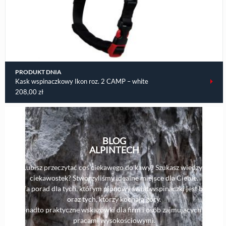
PRODUKT DNIA
Kask wspinaczkowy Ikon roz. 2 CAMP – white
208,00
zł
BLOG
ALPINTECH
Lubisz przeczytać coś ciekawego do kawy? Szukasz wiedzy i
ciekawostek? Stworzyliśmy idealne miejsce dla Ciebie.
Strefa porad dla tych, którym pionowy świat wspinaczki jest bliski,
oraz tych, którzy kochają góry.
Ponadto praktyczne wskazówki dla firm i osób zajmujących się
pracami wysokościowymi.