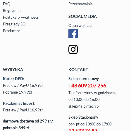
FAQ
Przechowalnia
Regulamin
SOCIAL MEDIA
Polityka prywatności
Przeglądy SOI
Obserwuj nas!
Producenci
WYSYŁKA
KONTAKT
Kurier DPD:
Sklep internetowy
+48 609 207 256
Przelew / PayU 16,99zł
Pobranie 19,99zł
Telefon czynny w godzinach:
od 10:00 do 16:00
Paczkomat Inpost:
sklep@alpintech.pl
Przelew / PayU 16,99zł
Sklep Stacjonarny
darmowa dostawa od 299 zł /
pon-pt
od 10:00 do 17:00
pobranie 349 zł
12 633 74 87