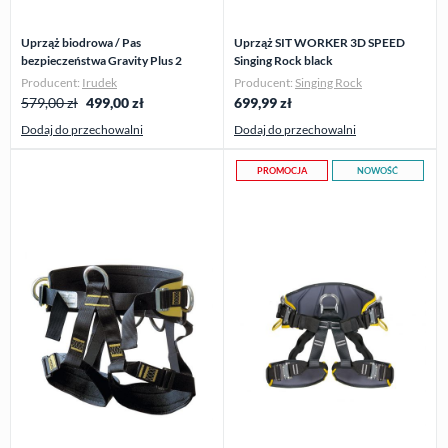
Uprząż biodrowa / Pas
Uprząż SIT WORKER 3D SPEED
bezpieczeństwa Gravity Plus 2
Singing Rock black
Irudek
Producent:
Irudek
Producent:
Singing Rock
579,00 zł
499,00
zł
699,99
zł
Dodaj do przechowalni
Dodaj do przechowalni
PROMOCJA
NOWOŚĆ