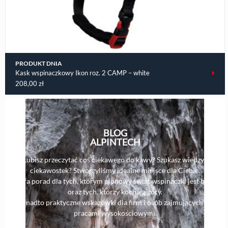
PRODUKT DNIA
Kask wspinaczkowy Ikon roz. 2 CAMP – white
208,00
zł
BLOG
ALPINTECH
Lubisz przeczytać coś ciekawego do kawy? Szukasz wiedzy i
ciekawostek? Stworzyliśmy idealne miejsce dla Ciebie.
Strefa porad dla tych, którym pionowy świat wspinaczki jest bliski,
oraz tych, którzy kochają góry.
Ponadto praktyczne wskazówki dla firm i osób zajmujących się
pracami wysokościowymi.