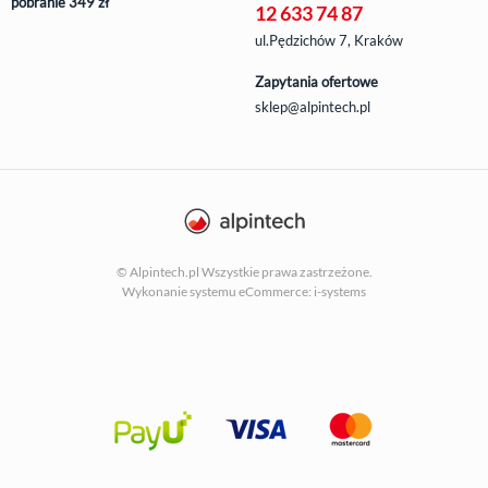
pobranie 349 zł
12 633 74 87
ul.Pędzichów 7, Kraków
Zapytania ofertowe
sklep@alpintech.pl
© Alpintech.pl Wszystkie prawa zastrzeżone.
Wykonanie systemu
eCommerce: i-systems