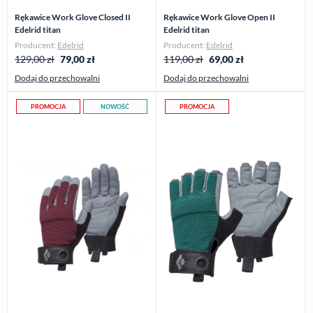
Rękawice Work Glove Closed II
Rękawice Work Glove Open II
Edelrid titan
Edelrid titan
Producent:
Edelrid
Producent:
Edelrid
129,00 zł
79,00
zł
119,00 zł
69,00
zł
Dodaj do przechowalni
Dodaj do przechowalni
PROMOCJA
NOWOŚĆ
PROMOCJA