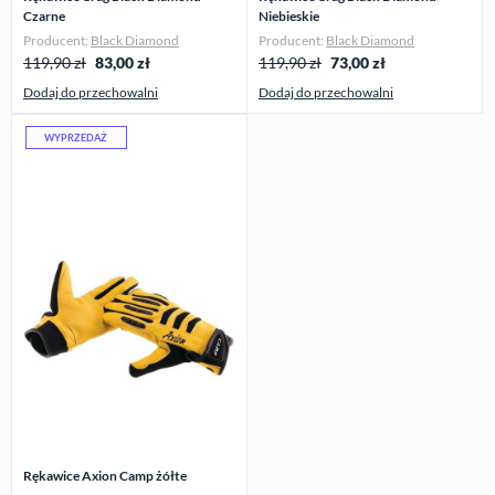
Czarne
Niebieskie
Producent:
Black Diamond
Producent:
Black Diamond
119,90 zł
83,00
zł
119,90 zł
73,00
zł
Dodaj do przechowalni
Dodaj do przechowalni
WYPRZEDAŻ
Rękawice Axion Camp żółte