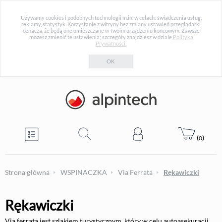
Używamy cookies i podobnych technologii m.in. w celach: świadczenia usług,
reklamy, statystyk. Korzystanie z witryny bez zmiany ustawień przeglądarki
oznacza, że będą one umieszczane w Twoim urządzeniu końcowym. Zawsze
możesz zmienić te ustawienia; szczegóły znajdziesz w dziale
Polityka
Prywatności.
OK
(
)
0
Strona główna
WSPINACZKA
Via Ferrata
Rękawiczki
Rękawiczki
Via ferrata jest szlakiem turystycznym, który w celu autoasekuracji