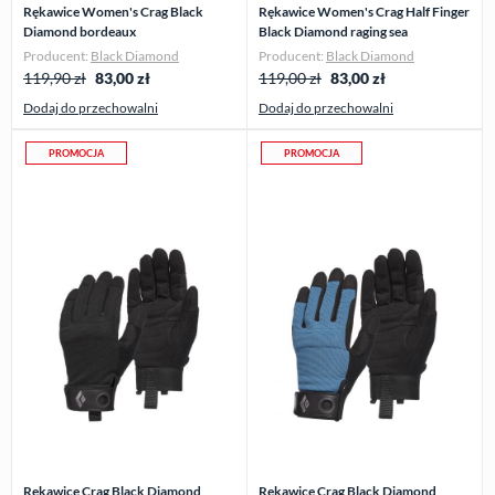
Rękawice Women's Crag Black
Rękawice Women's Crag Half Finger
Diamond bordeaux
Black Diamond raging sea
Producent:
Black Diamond
Producent:
Black Diamond
119,90 zł
83,00
zł
119,00 zł
83,00
zł
Dodaj do przechowalni
Dodaj do przechowalni
PROMOCJA
PROMOCJA
Rękawice Crag Black Diamond
Rękawice Crag Black Diamond