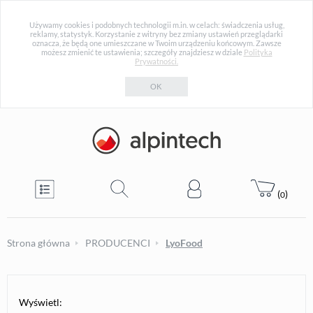
Używamy cookies i podobnych technologii m.in. w celach: świadczenia usług,
reklamy, statystyk. Korzystanie z witryny bez zmiany ustawień przeglądarki
oznacza, że będą one umieszczane w Twoim urządzeniu końcowym. Zawsze
możesz zmienić te ustawienia; szczegóły znajdziesz w dziale
Polityka
Prywatności.
OK
(
)
0
Strona główna
PRODUCENCI
LyoFood
Wyświetl: