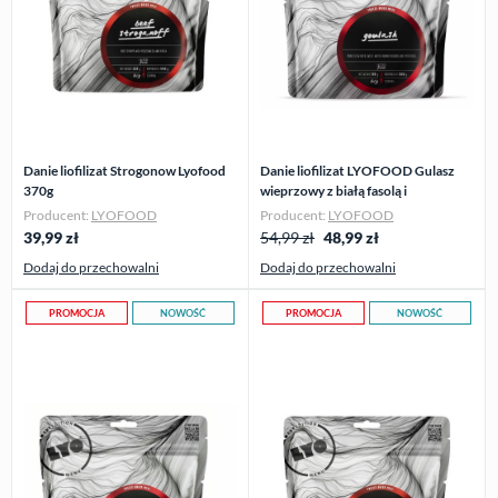
Danie liofilizat Strogonow Lyofood
Danie liofilizat LYOFOOD Gulasz
370g
wieprzowy z białą fasolą i
ziemniakami 500 g
Producent:
LYOFOOD
Producent:
LYOFOOD
39,99
zł
54,99 zł
48,99
zł
Dodaj do przechowalni
Dodaj do przechowalni
PROMOCJA
NOWOŚĆ
PROMOCJA
NOWOŚĆ