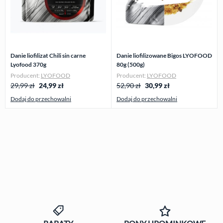
Danie liofilizat Chili sin carne
Danie liofilizowane Bigos LYOFOOD
Lyofood 370g
80g (500g)
Producent:
LYOFOOD
Producent:
LYOFOOD
29,99 zł
24,99
zł
52,90 zł
30,99
zł
Dodaj do przechowalni
Dodaj do przechowalni