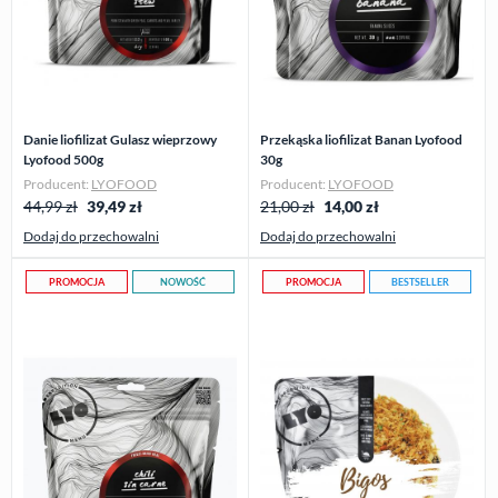
Danie liofilizat Gulasz wieprzowy
Przekąska liofilizat Banan Lyofood
Lyofood 500g
30g
Producent:
LYOFOOD
Producent:
LYOFOOD
44,99 zł
39,49
zł
21,00 zł
14,00
zł
Dodaj do przechowalni
Dodaj do przechowalni
PROMOCJA
NOWOŚĆ
PROMOCJA
BESTSELLER