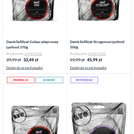
Danie liofilizat Gulasz wieprzowy
Danie liofilizat Strogonow Lyofood
Lyofood 370g
500g
Producent:
LYOFOOD
Producent:
LYOFOOD
39,99 zł
32,49
zł
59,99 zł
45,99
zł
Dodaj do przechowalni
Dodaj do przechowalni
PROMOCJA
NOWOŚĆ
WYPRZEDAŻ