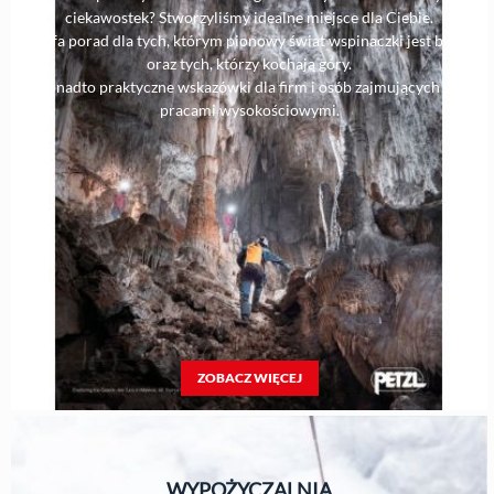
ciekawostek? Stworzyliśmy idealne miejsce dla Ciebie.
Strefa porad dla tych, którym pionowy świat wspinaczki jest bliski,
oraz tych, którzy kochają góry.
Ponadto praktyczne wskazówki dla firm i osób zajmujących się
pracami wysokościowymi.
ZOBACZ WIĘCEJ
WYPOŻYCZALNIA