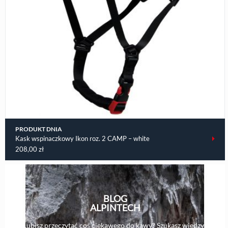
PRODUKT DNIA
Kask wspinaczkowy Ikon roz. 2 CAMP – white
208,00
zł
BLOG
ALPINTECH
Lubisz przeczytać coś ciekawego do kawy? Szukasz wiedzy i