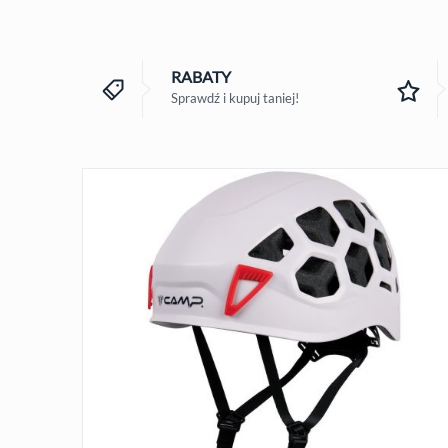
RABATY
Sprawdź i kupuj taniej!