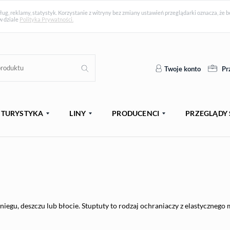
ług, reklamy, statystyk. Korzystanie z witryny bez zmiany ustawień przeglądarki oznacza, ż
w dziale
Polityka Prywatności.
Twoje konto
Pr
TURYSTYKA
LINY
PRODUCENCI
PRZEGLĄDY 
iegu, deszczu lub błocie. Stuptuty to rodzaj ochraniaczy z elastycznego 