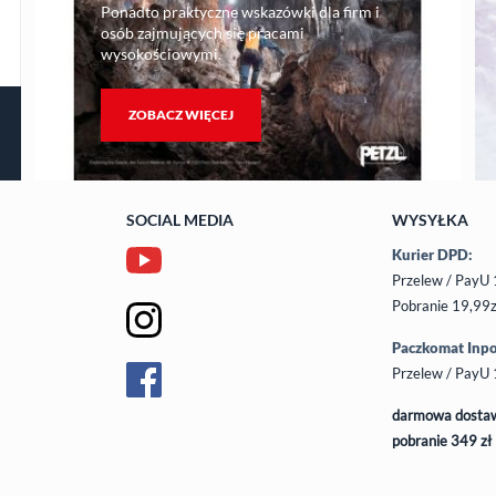
Ponadto praktyczne wskazówki dla firm i
osób zajmujących się pracami
wysokościowymi.
ZOBACZ WIĘCEJ
SOCIAL MEDIA
WYSYŁKA
Kurier DPD:
Przelew / PayU 
Pobranie 19,99z
Paczkomat Inpo
Przelew / PayU 
darmowa dostaw
pobranie 349 zł