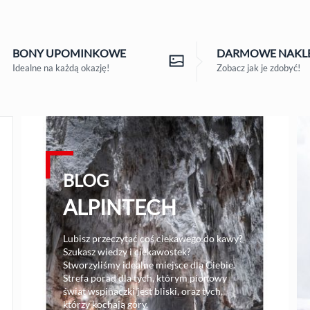
BONY
UPOMINKOWE
DARMOWE
NAKLE
Idealne na każdą okazję!
Zobacz jak je zdobyć!
BLOG
ALPINTECH
Lubisz przeczytać coś ciekawego do kawy?
Szukasz wiedzy i ciekawostek?
Stworzyliśmy idealne miejsce dla Ciebie.
Strefa porad dla tych, którym pionowy
świat wspinaczki jest bliski, oraz tych,
którzy kochają góry.