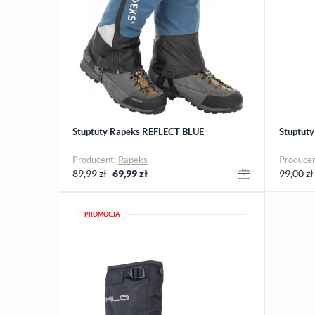
Stuptuty Rapeks REFLECT BLUE
Stuptuty
Producent:
Rapeks
Produce
89,99 zł
69,99
zł
99,00 zł
PROMOCJA