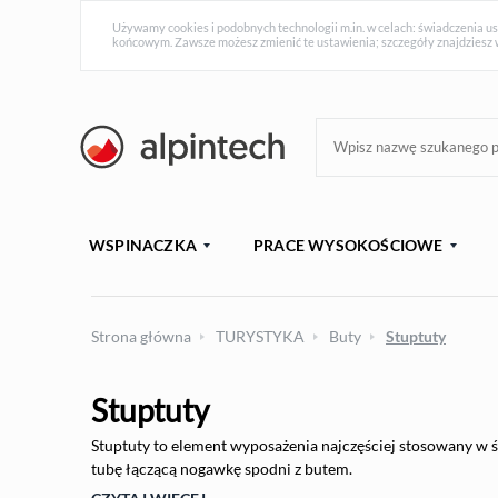
Używamy cookies i podobnych technologii m.in. w celach: świadczenia us
końcowym. Zawsze możesz zmienić te ustawienia; szczegóły znajdziesz 
WSPINACZKA
PRACE WYSOKOŚCIOWE
Strona główna
TURYSTYKA
Buty
Stuptuty
Stuptuty
Stuptuty to element wyposażenia najczęściej stosowany w śn
tubę łączącą nogawkę spodni z butem.