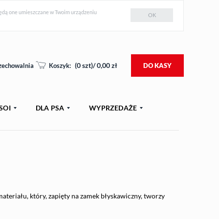
e będą one umieszczane w Twoim urządzeniu
OK
(
0
szt)/
0,00
zł
zechowalnia
Koszyk:
DO KASY
SOI
DLA PSA
WYPRZEDAŻE
materiału, który, zapięty na zamek błyskawiczny, tworzy