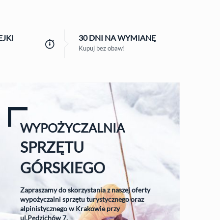
JKI
30 DNI
NA WYMIANĘ
Kupuj bez obaw!
WYPOŻYCZALNIA
SPRZĘTU
GÓRSKIEGO
Zapraszamy do skorzystania z naszej oferty
wypożyczalni sprzętu turystycznego oraz
alpinistycznego w Krakowie przy
ul.Pędzichów 7.