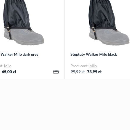
 Walker Milo dark grey
Stuptuty Walker Milo black
nt:
Milo
Producent:
Milo
65,00
zł
99,99 zł
73,99
zł