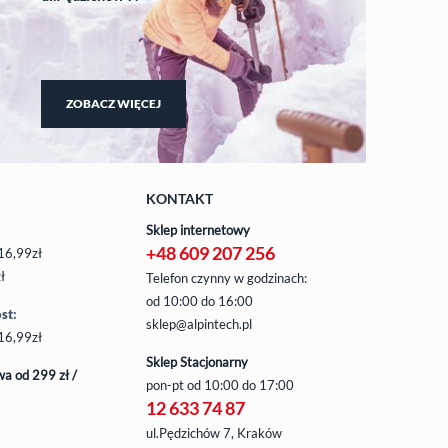
ZOBACZ WIĘCEJ
KONTAKT
Sklep internetowy
+48 609 207 256
16,99zł
ł
Telefon czynny w godzinach:
od 10:00 do 16:00
st:
sklep@alpintech.pl
16,99zł
Sklep Stacjonarny
a od 299 zł /
pon-pt
od 10:00 do 17:00
12 633 74 87
ul.Pędzichów 7, Kraków