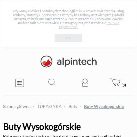
Używamy cookies i podobnych technologii m.in. w celach: świadczenia usług,
reklamy, statystyk. Korzystanie z witryny bez zmiany ustawień przeglądarki
oznacza, że będą one umieszczane w Twoim urządzeniu końcowym. Zawsze
możesz zmienić te ustawienia; szczegóły znajdziesz w dziale
Polityka
Prywatności.
OK
(
)
0
Strona główna
TURYSTYKA
Buty
Buty Wysokogórskie
Buty Wysokogórskie
Buty wysokogórskie to najbardziej zaawansowany i najbardziej