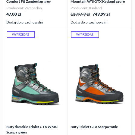
Comfort Fit Zamberlan grey
Mountain W'S GTX Kayland azure
Producent:
Zamberlan
Producent:
Kayland
47,00
zł
1199,99 zł
749,99
zł
Dodaj do przechowalni
Dodaj do przechowalni
WYPRZEDAŻ
WYPRZEDAŻ
Buty damskie Triolet GTX WMN
Buty Triolet GTX Scarpa tonic
Scarpa green