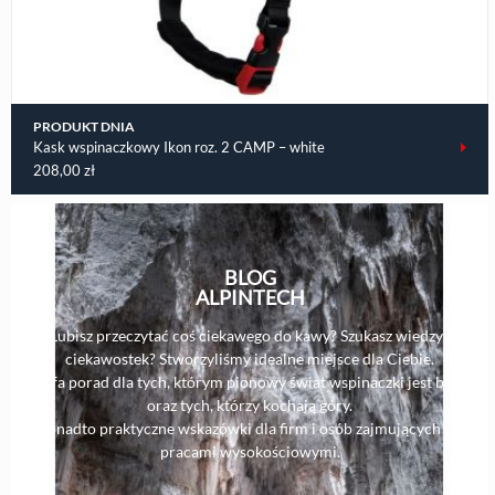
PRODUKT DNIA
Kask wspinaczkowy Ikon roz. 2 CAMP – white
208,00
zł
BLOG
ALPINTECH
Lubisz przeczytać coś ciekawego do kawy? Szukasz wiedzy i
ciekawostek? Stworzyliśmy idealne miejsce dla Ciebie.
Strefa porad dla tych, którym pionowy świat wspinaczki jest bliski,
oraz tych, którzy kochają góry.
Ponadto praktyczne wskazówki dla firm i osób zajmujących się
pracami wysokościowymi.