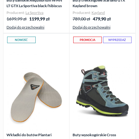
Buty damskie Aequilibrium WMN
Buty trekkingowe Starland GTX
LT GTX La Sportiva black/hibiscus
Kayland brown
Producent:
La Sportiva
Producent:
Kayland
1699,99 zł
1199,99
zł
789,00 zł
479,90
zł
Dodaj do przechowalni
Dodaj do przechowalni
NOWOŚĆ
PROMOCJA
WYPRZEDAŻ
Wkładki do butów Plantari
Buty wysokogórskie Cross