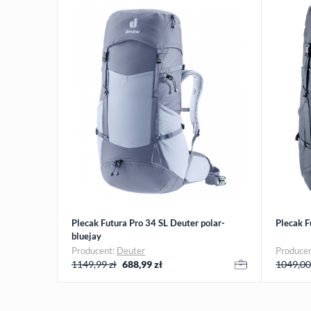
Plecak Futura Pro 34 SL Deuter polar-
Plecak F
bluejay
Producent:
Deuter
Produce
1149,99 zł
688,99
zł
1049,00