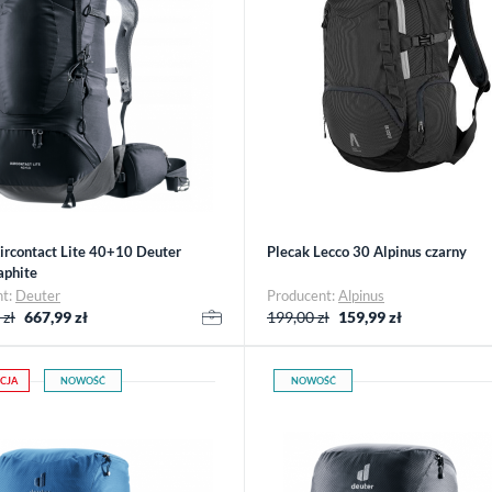
ircontact Lite 40+10 Deuter
Plecak Lecco 30 Alpinus czarny
aphite
nt:
Deuter
Producent:
Alpinus
 zł
667,99
zł
199,00 zł
159,99
zł
CJA
NOWOŚĆ
NOWOŚĆ