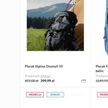
Plecak Alpinus Deomali 50
Plecak F
baltic
Producent:
Alpinus
Produce
459,00 zł
399,99
zł
1149,99
PROMOCJA
NOWOŚĆ
PROMO