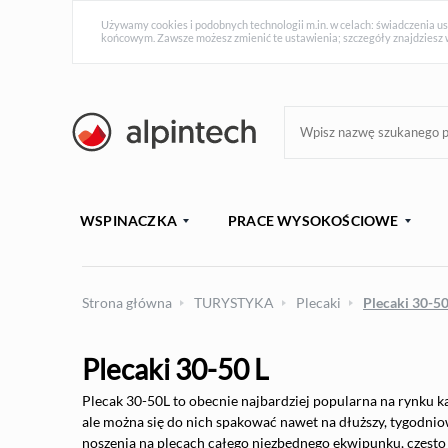
Używamy cookies i podobnych technologii m.in. w celach: świadczenia us
końcowym. Zawsze możesz zmienić te ustawienia; szczegóły znajdziesz 
WSPINACZKA
PRACE WYSOKOŚCIOWE
Strona główna
TURYSTYKA
Plecaki
Plecaki 30-50
Plecaki 30-50 L
Plecak 30-50L to obecnie najbardziej popularna na rynku k
ale można się do nich spakować nawet na dłuższy, tygodniow
noszenia na plecach całego niezbędnego ekwipunku, często 