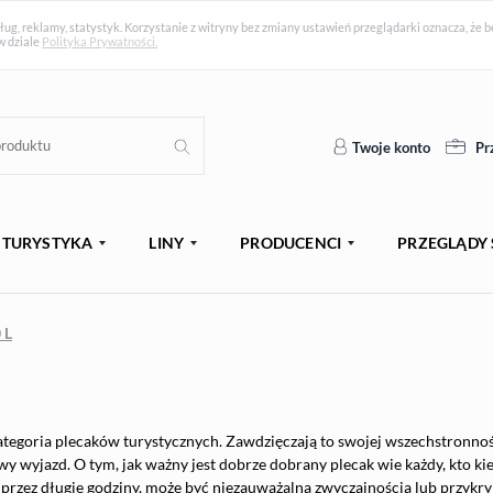
ług, reklamy, statystyk. Korzystanie z witryny bez zmiany ustawień przeglądarki oznacza, ż
w dziale
Polityka Prywatności.
Twoje konto
Pr
TURYSTYKA
LINY
PRODUCENCI
PRZEGLĄDY 
 L
ategoria plecaków turystycznych. Zawdzięczają to swojej wszechstronnoś
y wyjazd. O tym, jak ważny jest dobrze dobrany plecak wie każdy, kto ki
przez długie godziny, może być niezauważalną zwyczajnością lub przykry