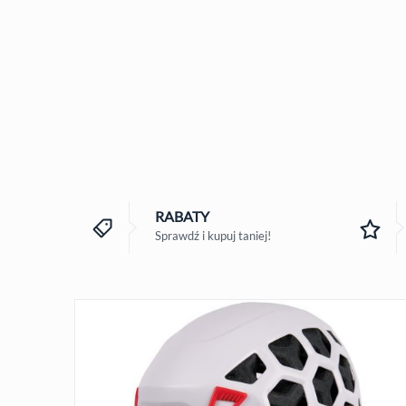
RABATY
Sprawdź i kupuj taniej!