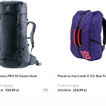
utura PRO 40 Deuter black
Plecak na linę Combi II 35L Beal P
nt:
Deuter
Producent:
Beal
 zł
729,99
zł
269,00 zł
219,99
zł