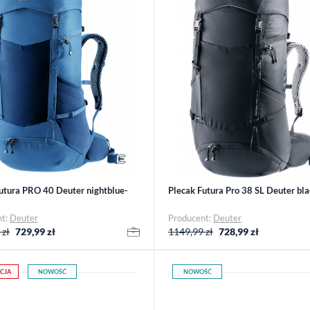
utura PRO 40 Deuter nightblue-
Plecak Futura Pro 38 SL Deuter bla
nt:
Deuter
Producent:
Deuter
 zł
729,99
zł
1149,99 zł
728,99
zł
CJA
NOWOŚĆ
NOWOŚĆ