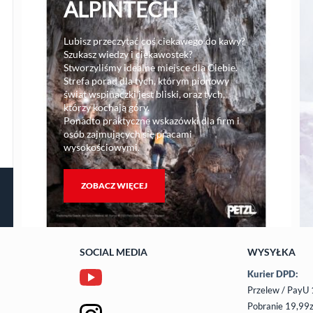
ALPINTECH
Lubisz przeczytać coś ciekawego do kawy?
Szukasz wiedzy i ciekawostek?
Stworzyliśmy idealne miejsce dla Ciebie.
Strefa porad dla tych, którym pionowy
świat wspinaczki jest bliski, oraz tych,
którzy kochają góry.
Ponadto praktyczne wskazówki dla firm i
osób zajmujących się pracami
wysokościowymi.
ZOBACZ WIĘCEJ
SOCIAL MEDIA
WYSYŁKA
Kurier DPD:
Przelew / PayU 
Pobranie 19,99z