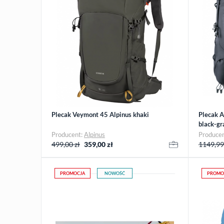
Plecak Veymont 45 Alpinus khaki
Plecak A
black-gr
Producent:
Alpinus
Produce
499,00 zł
359,00
zł
1149,99
PROMOCJA
NOWOŚĆ
PROMO