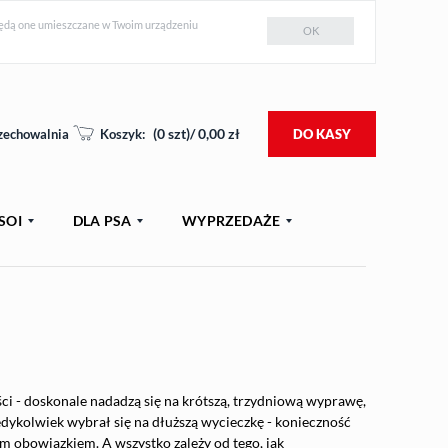
e będą one umieszczane w Twoim urządzeniu
OK
(
0
szt)/
0,00
zł
zechowalnia
Koszyk:
DO KASY
SOI
DLA PSA
WYPRZEDAŻE
ci - doskonale nadadzą się na krótszą, trzydniową wyprawę,
edykolwiek wybrał się na dłuższą wycieczkę - konieczność
m obowiązkiem. A wszystko zależy od tego, jak