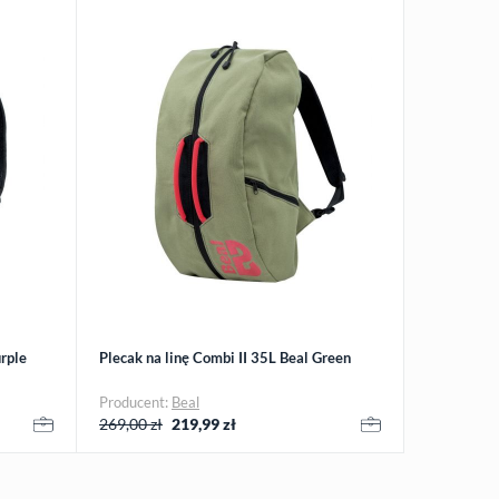
urple
Plecak na linę Combi II 35L Beal Green
Producent:
Beal
269,00 zł
219,99
zł