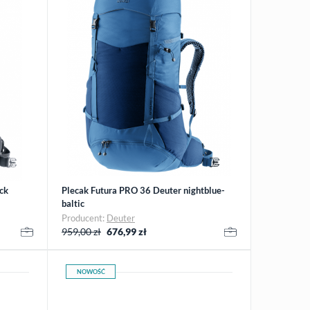
ck
Plecak Futura PRO 36 Deuter nightblue-
baltic
Producent:
Deuter
959,00 zł
676,99
zł
NOWOŚĆ