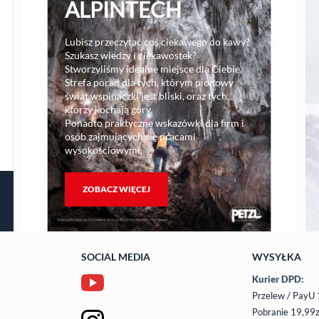
ALPINTECH
Lubisz przeczytać coś ciekawego do kawy?
Szukasz wiedzy i ciekawostek?
Stworzyliśmy idealne miejsce dla Ciebie.
Strefa porad dla tych, którym pionowy
świat wspinaczki jest bliski, oraz tych,
którzy kochają góry.
Ponadto praktyczne wskazówki dla firm i
osób zajmujących się pracami
wysokościowymi.
ZOBACZ WIĘCEJ
SOCIAL MEDIA
WYSYŁKA
Kurier DPD:
Przelew / PayU 
Pobranie 19,99z