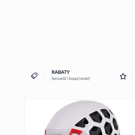
RABATY
Sprawdź i kupuj taniej!