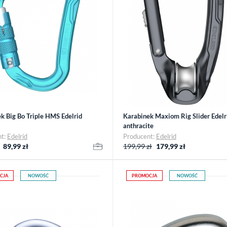
k Big Bo Triple HMS Edelrid
Karabinek Maxiom Rig Slider Edelr
anthracite
nt:
Edelrid
Producent:
Edelrid
89,99
zł
199,99 zł
179,99
zł
CJA
NOWOŚĆ
PROMOCJA
NOWOŚĆ