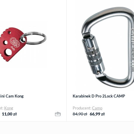
mini Cam Kong
Karabinek D Pro 2Lock CAMP
nt:
Kong
Producent:
Camp
11,00
zł
84,90 zł
66,99
zł