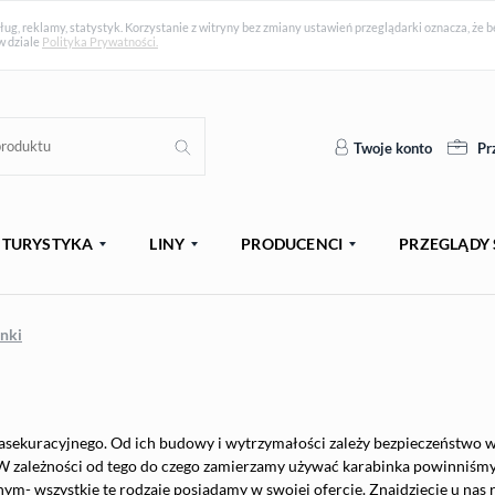
ług, reklamy, statystyk. Korzystanie z witryny bez zmiany ustawień przeglądarki oznacza, ż
w dziale
Polityka Prywatności.
Twoje konto
Pr
TURYSTYKA
LINY
PRODUCENCI
PRZEGLĄDY 
nki
ekuracyjnego. Od ich budowy i wytrzymałości zależy bezpieczeństwo w t
 W zależności od tego do czego zamierzamy używać karabinka powinniśmy
m- wszystkie te rodzaje posiadamy w swojej ofercie. Znajdziecie u nas 