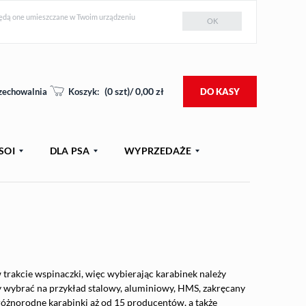
e będą one umieszczane w Twoim urządzeniu
OK
(
0
szt)/
0,00
zł
zechowalnia
Koszyk:
DO KASY
SOI
DLA PSA
WYPRZEDAŻE
rakcie wspinaczki, więc wybierając karabinek należy
 wybrać na przykład stalowy, aluminiowy, HMS, zakręcany
różnorodne karabinki aż od 15 producentów, a także