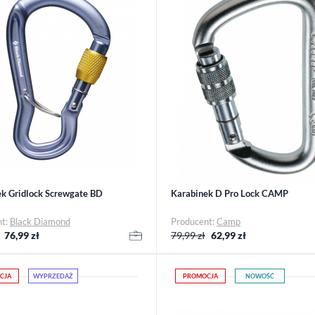
k Gridlock Screwgate BD
Karabinek D Pro Lock CAMP
nt:
Black Diamond
Producent:
Camp
76,99
zł
79,99 zł
62,99
zł
CJA
WYPRZEDAŻ
PROMOCJA
NOWOŚĆ