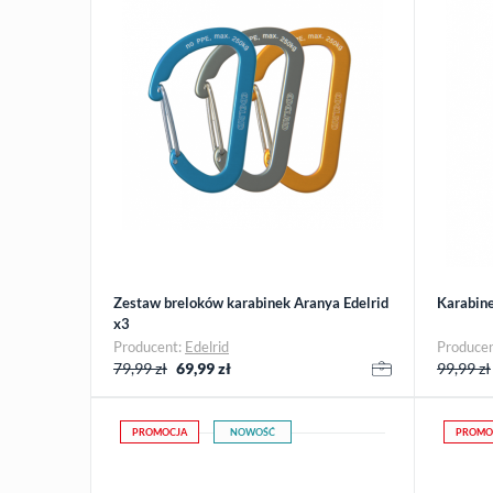
Zestaw breloków karabinek Aranya Edelrid
Karabine
x3
Producent:
Edelrid
Produce
79,99 zł
69,99
zł
99,99 zł
PROMOCJA
NOWOŚĆ
PROMO