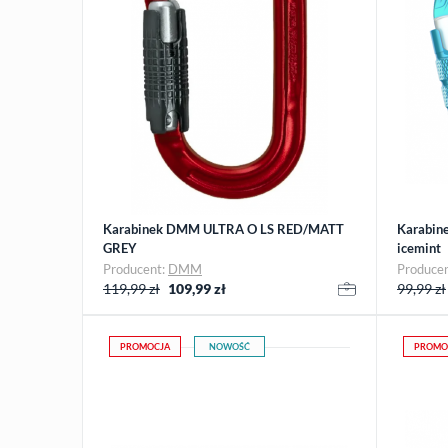
Karabinek DMM ULTRA O LS RED/MATT
Karabine
GREY
icemint
Producent:
DMM
Produce
119,99 zł
109,99
zł
99,99 zł
PROMOCJA
NOWOŚĆ
PROMO