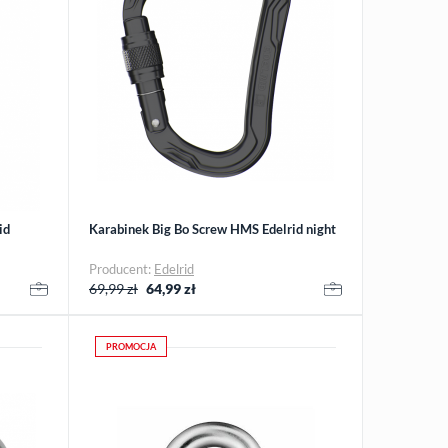
id
Karabinek Big Bo Screw HMS Edelrid night
Producent:
Edelrid
69,99 zł
64,99
zł
PROMOCJA