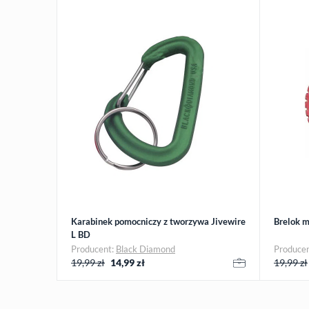
Karabinek pomocniczy z tworzywa Jivewire
Brelok 
L BD
Producent:
Black Diamond
Produce
19,99 zł
14,99
zł
19,99 zł