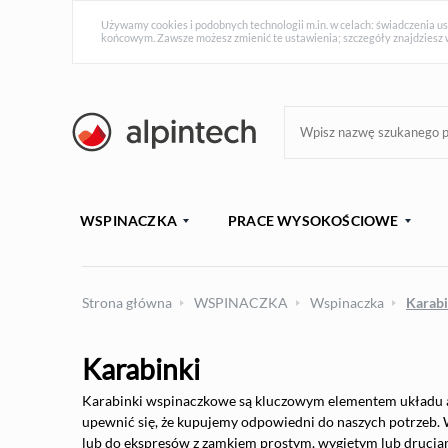
Używamy cookies i podobnych technologii m.in. w celach: świadczenia us
końcowym. Zawsze możesz zmienić te ustawienia; szczegóły znajdziesz 
WSPINACZKA
PRACE WYSOKOŚCIOWE
Strona główna
WSPINACZKA
Wspinaczka
Karabi
Karabinki
Karabinki wspinaczkowe są kluczowym elementem układu as
upewnić się, że kupujemy odpowiedni do naszych potrzeb.
lub do ekspresów z zamkiem prostym, wygiętym lub druciany