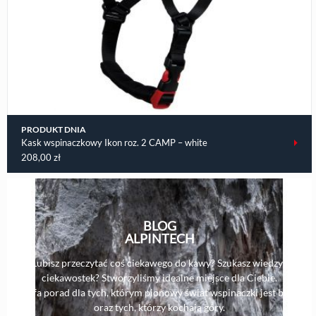
PRODUKT DNIA
Kask wspinaczkowy Ikon roz. 2 CAMP – white
208,00
zł
BLOG
ALPINTECH
Lubisz przeczytać coś ciekawego do kawy? Szukasz wiedzy i
ciekawostek? Stworzyliśmy idealne miejsce dla Ciebie.
Strefa porad dla tych, którym pionowy świat wspinaczki jest bliski,
oraz tych, którzy kochają góry.