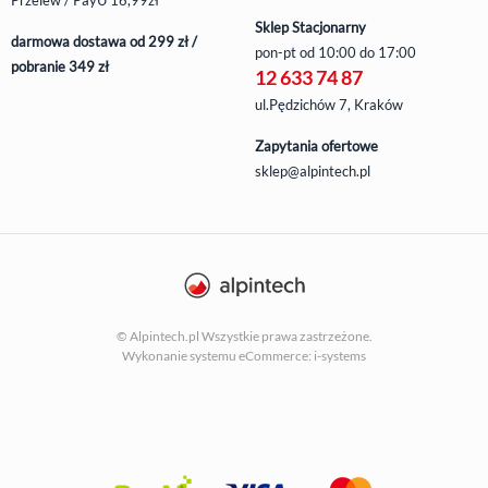
Przelew / PayU 16,99zł
Sklep Stacjonarny
darmowa dostawa od 299 zł /
pon-pt
od 10:00 do 17:00
pobranie 349 zł
12 633 74 87
ul.Pędzichów 7, Kraków
Zapytania ofertowe
sklep@alpintech.pl
© Alpintech.pl Wszystkie prawa zastrzeżone.
Wykonanie systemu
eCommerce: i-systems