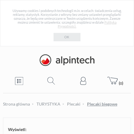
Używamy cookies i podobnych technologii m.in. w celach: świadczenia usług,
reklamy, statystyk. Korzystanie z witryny bez zmiany ustawień przeglądarki
oznacza, że będą one umieszczane w Twoim urządzeniu końcowym. Zawsze
możesz zmienić te ustawienia; szczegóły znajdziesz w dziale
Polityka
Prywatności.
OK
(
)
0
Strona główna
TURYSTYKA
Plecaki
Plecaki biegowe
Wyświetl: