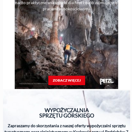
Ponadto praktyczne wskazówki dla firm i osób zajmujących się
pracami wysokościowymi.
ZOBACZ WIĘCEJ
WYPOŻYCZALNIA
SPRZĘTU
GÓRSKIEGO
Zapraszamy do skorzystania z naszej oferty wypożyczalni sprzętu
turystycznego oraz alpinistycznego w Krakowie przy ul.Pędzichów 7.