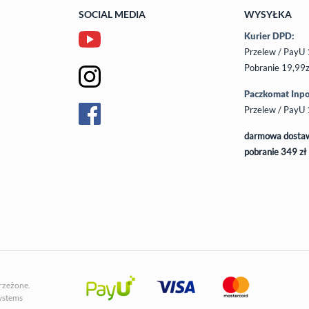
SOCIAL MEDIA
WYSYŁKA
Kurier DPD:
Przelew / PayU 
Pobranie 19,99z
Paczkomat Inpo
Przelew / PayU 
darmowa dostaw
pobranie 349 zł
trzeżone.
ystems