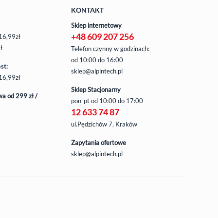
KONTAKT
Sklep internetowy
+48 609 207 256
16,99zł
ł
Telefon czynny w godzinach:
od 10:00 do 16:00
st:
sklep@alpintech.pl
16,99zł
Sklep Stacjonarny
a od 299 zł /
pon-pt
od 10:00 do 17:00
12 633 74 87
ul.Pędzichów 7, Kraków
Zapytania ofertowe
sklep@alpintech.pl