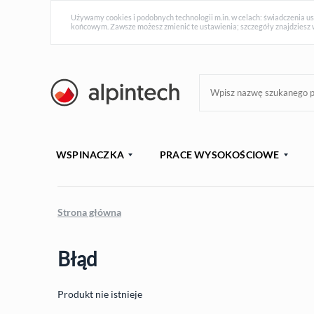
Używamy cookies i podobnych technologii m.in. w celach: świadczenia us
końcowym. Zawsze możesz zmienić te ustawienia; szczegóły znajdziesz 
WSPINACZKA
PRACE WYSOKOŚCIOWE
Strona główna
Błąd
Produkt nie istnieje