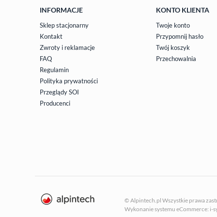
INFORMACJE
KONTO KLIENTA
Sklep stacjonarny
Twoje konto
Kontakt
Przypomnij hasło
Zwroty i reklamacje
Twój koszyk
FAQ
Przechowalnia
Regulamin
Polityka prywatności
Przeglądy SOI
Producenci
© Alpintech.pl Wszystkie prawa zas
Wykonanie systemu
eCommerce: i-s