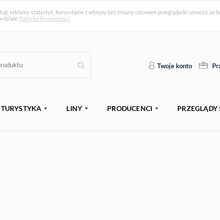
ług, reklamy, statystyk. Korzystanie z witryny bez zmiany ustawień przeglądarki oznacza, ż
w dziale
Polityka Prywatności.
Twoje konto
Pr
TURYSTYKA
LINY
PRODUCENCI
PRZEGLĄDY 