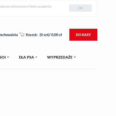
e będą one umieszczane w Twoim urządzeniu
OK
(
0
szt)/
0,00
zł
zechowalnia
Koszyk:
DO KASY
SOI
DLA PSA
WYPRZEDAŻE