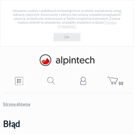
Używamy cookies i podobnych technologii m.in. w celach: świadczenia usług,
reklamy, statystyk. Korzystanie z witryny bez zmiany ustawień przeglądarki
oznacza, że będą one umieszczane w Twoim urządzeniu końcowym. Zawsze
możesz zmienić te ustawienia; szczegóły znajdziesz w dziale
Polityka
Prywatności.
OK
(
)
0
Strona główna
Błąd