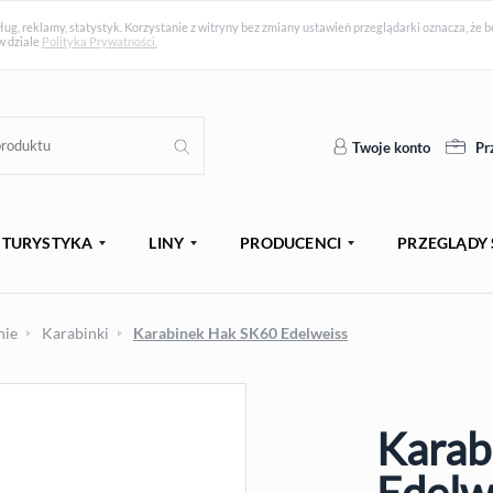
ług, reklamy, statystyk. Korzystanie z witryny bez zmiany ustawień przeglądarki oznacza, ż
w dziale
Polityka Prywatności.
Twoje konto
Pr
TURYSTYKA
LINY
PRODUCENCI
PRZEGLĄDY 
nie
Karabinki
Karabinek Hak SK60 Edelweiss
Karab
PROMOCJA
Edelw