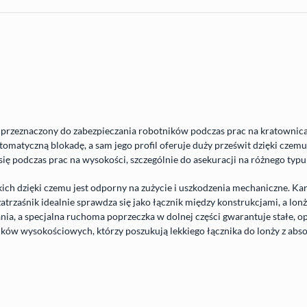
 przeznaczony do zabezpieczania robotników podczas prac na kratownica
matyczną blokadę, a sam jego profil oferuje duży prześwit dzięki czemu id
ię podczas prac na wysokości, szczególnie do asekuracji na różnego typ
kich dzięki czemu jest odporny na zużycie i uszkodzenia mechaniczne. K
zatrzaśnik idealnie sprawdza się jako łącznik między konstrukcjami, a lon
ia, a specjalna ruchoma poprzeczka w dolnej części gwarantuje stałe, 
ków wysokościowych, którzy poszukują lekkiego łącznika do lonży z abs