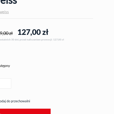
weiss
127,00
zł
9,00 zł
 ostatnich 30 dni, przed naliczeniem promocji: 127,00
zł
stępny
odaj do przechowalni