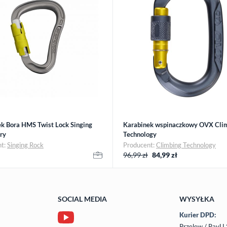
k Bora HMS Twist Lock Singing
Karabinek wspinaczkowy OVX Cli
ry
Technology
nt:
Singing Rock
Producent:
Climbing Technology
96,99 zł
84,99
zł
SOCIAL MEDIA
WYSYŁKA
Kurier DPD:
Przelew / PayU 