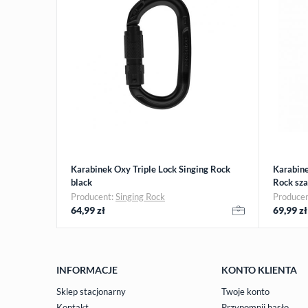
Karabinek Oxy Triple Lock Singing Rock
Karabine
black
Rock sza
Producent:
Singing Rock
Produce
64,99
zł
69,99
zł
INFORMACJE
KONTO KLIENTA
Sklep stacjonarny
Twoje konto
Kontakt
Przypomnij hasło