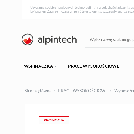
Używamy cookies i podobnych technologii m.in. w celach: świadczenia us
końcowym. Zawsze możesz zmienić te ustawienia; szczegóły znajdziesz 
WSPINACZKA
PRACE WYSOKOŚCIOWE
Strona główna
PRACE WYSOKOŚCIOWE
Wyposaże
PROMOCJA