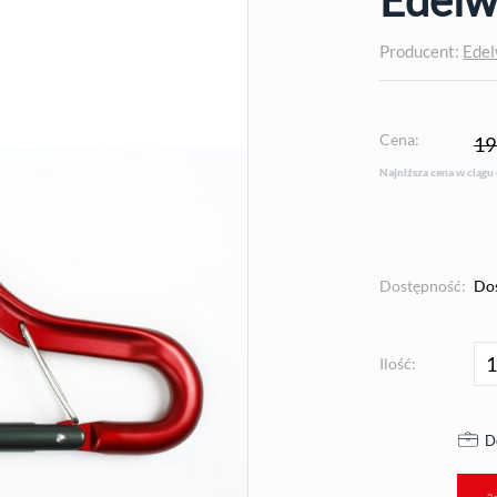
Producent:
Edel
Cena:
19
Najniższa cena w ciągu
Dostępność:
Do
Ilość:
D