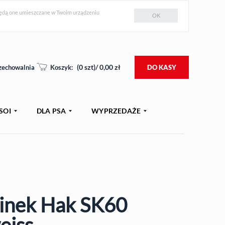
e będą one umieszczane w Twoim urządzeniu
OK
(
0
szt)/
0,00
zł
zechowalnia
Koszyk:
DO KASY
SOI
DLA PSA
WYPRZEDAŻE
inek Hak SK60
PR
eiss