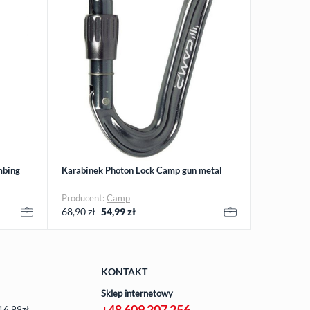
mbing
Karabinek Photon Lock Camp gun metal
Producent:
Camp
68,90 zł
54,99
zł
KONTAKT
Sklep internetowy
+48 609 207 256
16,99zł