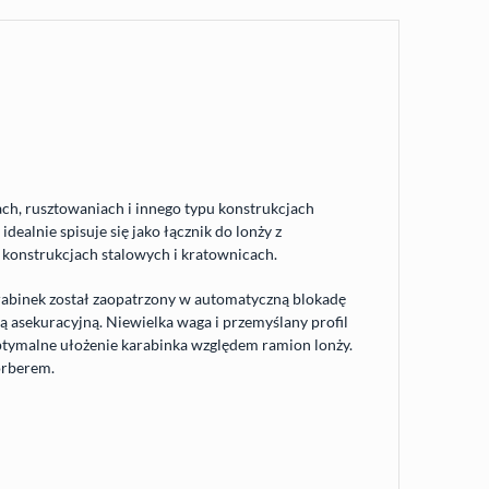
ch, rusztowaniach i innego typu konstrukcjach
ealnie spisuje się jako łącznik do lonży z
u konstrukcjach stalowych i kratownicach.
arabinek został zaopatrzony w automatyczną blokadę
żą asekuracyjną. Niewielka waga i przemyślany profil
optymalne ułożenie karabinka względem ramion lonży.
orberem.