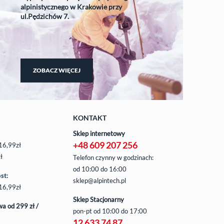
alpinistycznego w Krakowie przy
ul.Pędzichów 7.
ZOBACZ WIĘCEJ
KONTAKT
Sklep internetowy
+48 609 207 256
16,99zł
ł
Telefon czynny w godzinach:
od 10:00 do 16:00
st:
sklep@alpintech.pl
16,99zł
Sklep Stacjonarny
a od 299 zł /
pon-pt
od 10:00 do 17:00
12 633 74 87