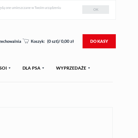
e będą one umieszczane w Twoim urządzeniu
OK
(
0
szt)/
0,00
zł
zechowalnia
Koszyk:
DO KASY
SOI
DLA PSA
WYPRZEDAŻE