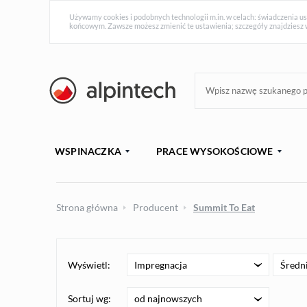
Używamy cookies i podobnych technologii m.in. w celach: świadczenia us
końcowym. Zawsze możesz zmienić te ustawienia; szczegóły znajdziesz 
WSPINACZKA
PRACE WYSOKOŚCIOWE
Strona główna
Producent
Summit To Eat
Wyświetl:
Impregnacja
Średn
od najnowszych
Sortuj wg: