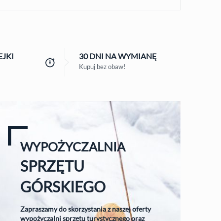
JKI
30 DNI
NA WYMIANĘ
Kupuj bez obaw!
WYPOŻYCZALNIA
SPRZĘTU
GÓRSKIEGO
Zapraszamy do skorzystania z naszej oferty
wypożyczalni sprzętu turystycznego oraz