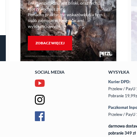
świat wspinaczki jest bliski, oraz tych,
którzy kochają góry.
Ponadto praktyczne wskazówki dla firm i
osób zajmujących się pracami
wysokościowymi.
ZOBACZ WIĘCEJ
SOCIAL MEDIA
WYSYŁKA
Kurier DPD:
Przelew / PayU 
Pobranie 19,99z
Paczkomat Inpo
Przelew / PayU 
darmowa dostaw
pobranie 349 zł