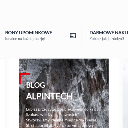
BONY
UPOMINKOWE
DARMOWE
NAKLE
Idealne na każdą okazję!
Zobacz jak je zdobyć!
BLOG
ALPINTECH
Lubisz przeczytać coś ciekawego do kawy?
Szukasz wiedzy i ciekawostek?
Stworzyliśmy idealne miejsce dla Ciebie.
Strefa porad dla tych, którym pionowy