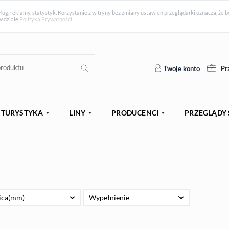
ług, reklamy, statystyk. Korzystanie z witryny bez zmiany ustawień przeglądarki oznacza, ż
w dziale
Polityka Prywatności.
Twoje konto
Pr
TURYSTYKA
LINY
PRODUCENCI
PRZEGLĄDY 
ica(mm)
Wypełnienie