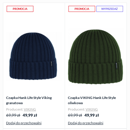
PROMOCJA
PROMOCJA
WYPRZEDAŻ
Czapka Hank Life Style Viking
Czapka VIKING Hank Life Style
granatowa
oliwkowa
Producent:
VIKING
Producent:
VIKING
69,99 zł
49,99
zł
69,99 zł
49,99
zł
Dodaj do przechowalni
Dodaj do przechowalni