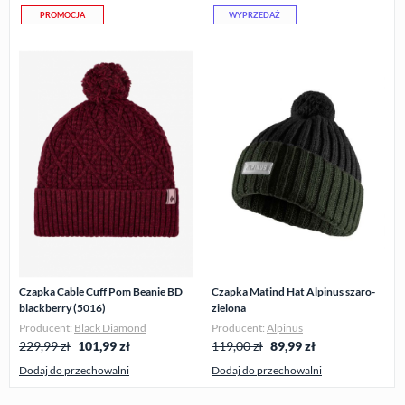
PROMOCJA
WYPRZEDAŻ
Czapka Cable Cuff Pom Beanie BD
Czapka Matind Hat Alpinus szaro-
blackberry (5016)
zielona
Producent:
Black Diamond
Producent:
Alpinus
229,99 zł
101,99
zł
119,00 zł
89,99
zł
Dodaj do przechowalni
Dodaj do przechowalni