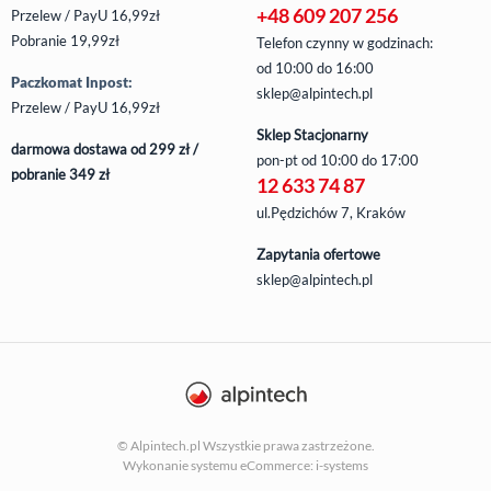
+48 609 207 256
Przelew / PayU 16,99zł
Pobranie 19,99zł
Telefon czynny w godzinach:
od 10:00 do 16:00
Paczkomat Inpost:
sklep@alpintech.pl
Przelew / PayU 16,99zł
Sklep Stacjonarny
darmowa dostawa od 299 zł /
pon-pt
od 10:00 do 17:00
pobranie 349 zł
12 633 74 87
ul.Pędzichów 7, Kraków
Zapytania ofertowe
sklep@alpintech.pl
© Alpintech.pl Wszystkie prawa zastrzeżone.
Wykonanie systemu
eCommerce: i-systems