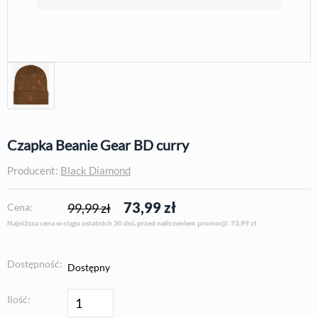
Czapka Beanie Gear BD curry
Producent:
Black Diamond
73,99
zł
99,99 zł
Cena:
Najniższa cena w ciągu ostatnich 30 dni, przed naliczeniem promocji: 73,99
zł
Dostępność:
Dostępny
Ilość: