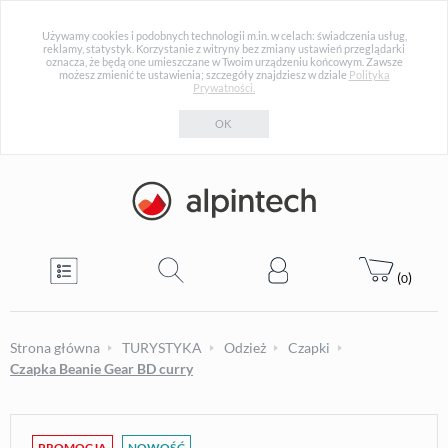
Używamy cookies i podobnych technologii m.in. w celach: świadczenia usług,
reklamy, statystyk. Korzystanie z witryny bez zmiany ustawień przeglądarki
oznacza, że będą one umieszczane w Twoim urządzeniu końcowym. Zawsze
możesz zmienić te ustawienia; szczegóły znajdziesz w dziale
Polityka
Prywatności.
OK
(
)
0
Strona główna
TURYSTYKA
Odzież
Czapki
Czapka Beanie Gear BD curry
PROMOCJA
NOWOŚĆ