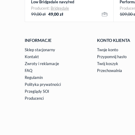
Low Bridgedale navy/red
Perform
Producent:
Bridgedale
Produce
99,00 zł
49,00
zł
109,00 z
INFORMACJE
KONTO KLIENTA
Sklep stacjonarny
Twoje konto
Kontakt
Przypomnij hasło
Zwroty i reklamacje
Twój koszyk
FAQ
Przechowalnia
Regulamin
Polityka prywatności
Przeglądy SOI
Producenci