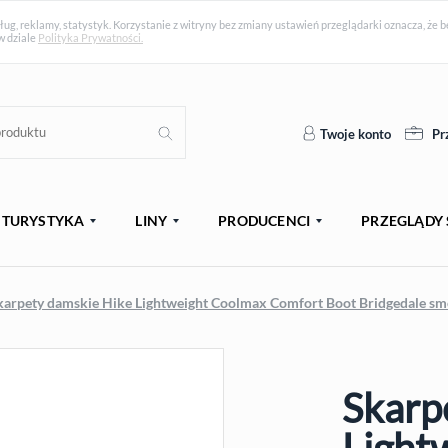
ług, reklamy, statystyk. Korzystanie z witryny bez zmiany ustawień przeglądarki oznacza, ż
w dziale
Polityka Prywatności.
Twoje konto
Pr
TURYSTYKA
LINY
PRODUCENCI
PRZEGLĄDY 
karpety damskie Hike Lightweight Coolmax Comfort Boot Bridgedale sm
Skarp
WYPRZEDAŻ
Light