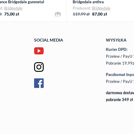
ance Bridgedale gunmetal
Bridgedale anthra
nt:
Bridgedale
Producent:
Bridgedale
ł
75,00
zł
119,99 zł
87,00
zł
SOCIAL MEDIA
WYSYŁKA
Kurier DPD:
Przelew / PayU 
Pobranie 19,99z
Paczkomat Inpo
Przelew / PayU 
darmowa dostaw
pobranie 349 zł