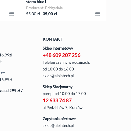
storm blue L
Producent:
Bridgedale
55,00 zł
35,00
zł
KONTAKT
Sklep internetowy
+48 609 207 256
16,99zł
ł
Telefon czynny w godzinach:
od 10:00 do 16:00
st:
sklep@alpintech.pl
16,99zł
Sklep Stacjonarny
a od 299 zł /
pon-pt
od 10:00 do 17:00
12 633 74 87
ul.Pędzichów 7, Kraków
Zapytania ofertowe
sklep@alpintech.pl