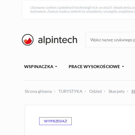
Używamy cookies i podobnych technologii m.in. w celach: świadczenia us
końcowym. Zawsze możesz zmienić te ustawienia; szczegóły znajdziesz 
WSPINACZKA
PRACE WYSOKOŚCIOWE
Strona główna
TURYSTYKA
Odzież
Skarpety
S
WYPRZEDAŻ