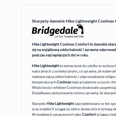
Skarpety damskie Hike Lightweight Coolmax 
Hike Lightweight Coolmax Comfort to damskie skar
się na wyjątkową oddychalność i sprawne odprowad
podczas najcieplejszych dni w roku.
Hike Lightweight
przeznaczone do użytku w wyższych
naturalnych z syntetycznymi, co sprawia, że materia
nadzwyczajną oddychalność i odprowadzanie wilgoci
temperaturach
Coolmax
daje przyjemne uczucie chł
Właściwości włókien Coolmax doskonale uzupełniają
Dodatkowe zastosowanie nylonu sprawia, że skarpety 
Skarpety
Hike Lightweight
zaprojektowano w ten spo
oraz miękkich ściągaczy, które skutecznie trzymają s
W modelach oznaczonych jako
Comfort
ściągacz jes