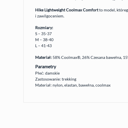
Hike Lightweight Coolmax Comfort
to model, któreg
i zawilgoceniem.
Rozmiary:
S – 35-37
M – 38-40
L – 41-43
Materiał:
58% Coolmax®, 26% Czesana bawełna, 15%
Parametry
Płeć: damskie
Zastosowanie: trekking
Materiał: nylon, elastan, bawełna, coolmax