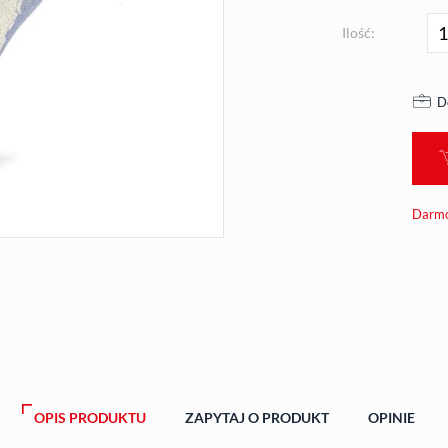
Ilość:
D
Darmo
OPIS PRODUKTU
ZAPYTAJ O PRODUKT
OPINIE