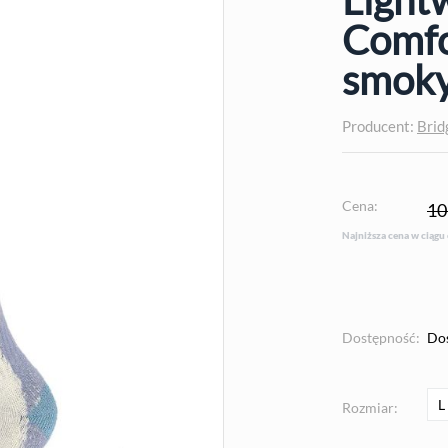
Comfo
smoky
Producent:
Brid
Cena:
10
Najniższa cena w ciągu
Dostępność:
Do
L
Rozmiar: