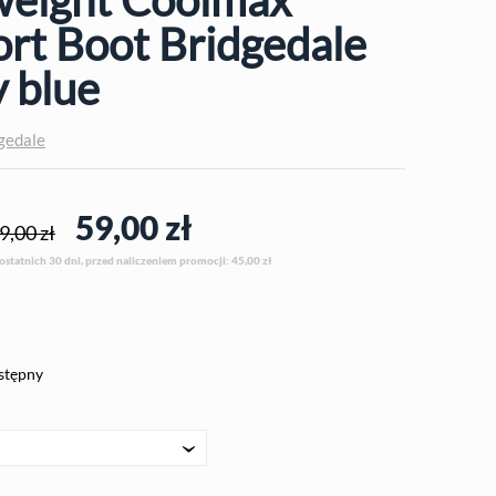
rt Boot Bridgedale
 blue
gedale
59,00
zł
9,00 zł
 ostatnich 30 dni, przed naliczeniem promocji: 45,00
zł
stępny