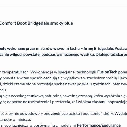
Comfort Boot Bridgedale smoky blue
pety wykonane przez mistrzów w swoim fachu – firmę Bridgedale. Posta
zanie wilgoci powstałej podczas wzmożonego wysiłku. Dlatego też skar
 temperaturach. Wykonano je w specjalnej technologii
FusionTech
poleg
ły powstałe w ten sposób cechują się wyjątkową wszechstronnością i jak
, dzięki czemu stopa pozostaje sucha nawet po wielu godzinach intensy
odu.
 się z wysokogatunkową naturalną bawełną czesaną, która wyróżnia się 
są odporne na uszkodzenia i przetarcia, zaś włókna elastanu poprawiają
sób, by nie powodowały one zbędnego ucisku i podrażnień skóry. Wyda
karpetę w miejscu.
t nieco luźniejszy w porównaniu z modelami
Performance/Endurance
.