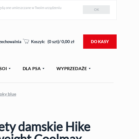
e będą one umieszczane w Twoim urządzeniu
OK
(
0
szt)/
0,00
zł
zechowalnia
Koszyk:
DO KASY
SOI
DLA PSA
WYPRZEDAŻE
oky blue
ety damskie Hike
WY
weight Coolmax