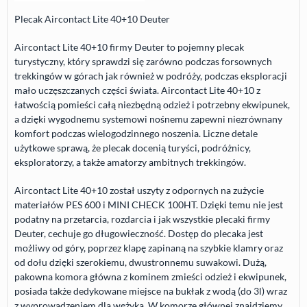
Plecak Aircontact Lite 40+10 Deuter
Aircontact Lite 40+10 firmy Deuter to pojemny plecak
turystyczny, który sprawdzi się zarówno podczas forsownych
trekkingów w górach jak również w podróży, podczas eksploracji
mało uczęszczanych części świata. Aircontact Lite 40+10 z
łatwością pomieści całą niezbędną odzież i potrzebny ekwipunek,
a dzięki wygodnemu systemowi nośnemu zapewni niezrównany
komfort podczas wielogodzinnego noszenia. Liczne detale
użytkowe sprawą, że plecak docenią turyści, podróżnicy,
eksploratorzy, a także amatorzy ambitnych trekkingów.
Aircontact Lite 40+10 został uszyty z odpornych na zużycie
materiałów
PES
600 i
MINI
CHECK
100HT. Dzięki temu nie jest
podatny na przetarcia, rozdarcia i jak wszystkie plecaki firmy
Deuter, cechuje go długowieczność. Dostęp do plecaka jest
możliwy od góry, poprzez klapę zapinaną na szybkie klamry oraz
od dołu dzięki szerokiemu, dwustronnemu suwakowi. Dużą,
pakowna komora główna z kominem zmieści odzież i ekwipunek,
posiada także dedykowane miejsce na bukłak z wodą (do 3l) wraz
z wyprowadzeniem dla wężyka. W komorze głównej znajdziemy