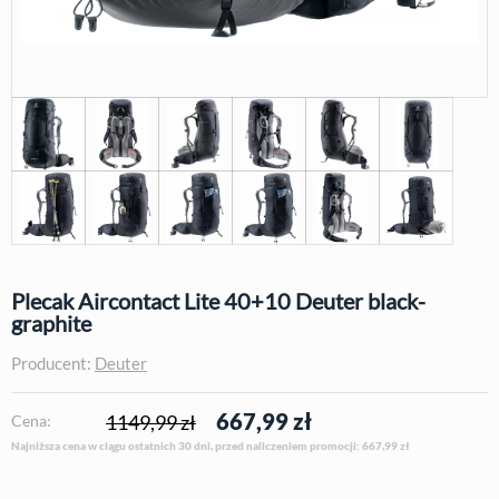
Plecak Aircontact Lite 40+10 Deuter black-
graphite
Producent:
Deuter
667,99
zł
1149,99 zł
Cena:
Najniższa cena w ciągu ostatnich 30 dni, przed naliczeniem promocji: 667,99
zł