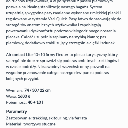
do ruchów użytkownika, a w połączeniu z pasem piersiowym
pozwala na idealną stabilizację naszego bagażu. System
uzupełniają wygodne pasy ramienne wykonane z miękkiej pianki i
regulowane w systemie Vari Quick. Pasy łatwo dopasowują się do
szczegółów anatomicznych użytkownika i zapobiegają
powstawaniu dyskomfortu podczas wielogodzinnego noszenia
plecaka. Całość uzupełnia zapinany na szybką klamrę pas
piersiowy, dodatkowo stabilizujący szczególnie ciężki ładunek.
Aircontact Lite 40+10 firmy Deuter to plecak turystyczny, który
szczególnie dobrze sprawdzi się podczas ambitnych trekkingów i
w czasie podróży. Niezawodny i wszechstronny, pozwoli na
wygodne przenoszenie całego naszego ekwipunku podczas
kolejnych przygód.
Wymiary:
74 / 30 / 22 cm
Waga:
1680 g
Pojemność:
40 + 10 l
Parametry
Zastosowanie: trekking, skitouring, via ferrata
Materiał: tworzywo stuczne