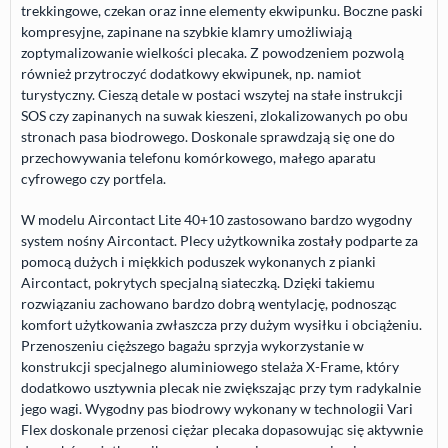
trekkingowe, czekan oraz inne elementy ekwipunku. Boczne paski
kompresyjne, zapinane na szybkie klamry umożliwiają
zoptymalizowanie wielkości plecaka. Z powodzeniem pozwolą
również przytroczyć dodatkowy ekwipunek, np. namiot
turystyczny. Cieszą detale w postaci wszytej na stałe instrukcji
SOS
czy zapinanych na suwak kieszeni, zlokalizowanych po obu
stronach pasa biodrowego. Doskonale sprawdzają się one do
przechowywania telefonu komórkowego, małego aparatu
cyfrowego czy portfela.
W modelu Aircontact Lite 40+10 zastosowano bardzo wygodny
system nośny Aircontact. Plecy użytkownika zostały podparte za
pomocą dużych i miękkich poduszek wykonanych z pianki
Aircontact, pokrytych specjalną siateczką. Dzięki takiemu
rozwiązaniu zachowano bardzo dobrą wentylację, podnosząc
komfort użytkowania zwłaszcza przy dużym wysiłku i obciążeniu.
Przenoszeniu cięższego bagażu sprzyja wykorzystanie w
konstrukcji specjalnego aluminiowego stelaża X-Frame, który
dodatkowo usztywnia plecak nie zwiększając przy tym radykalnie
jego wagi. Wygodny pas biodrowy wykonany w technologii Vari
Flex doskonale przenosi ciężar plecaka dopasowując się aktywnie