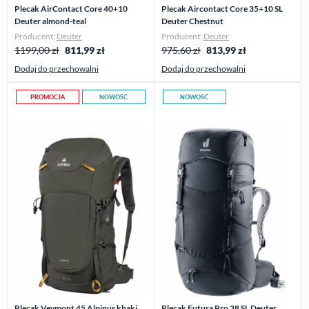
Plecak AirContact Core 40+10
Plecak Aircontact Core 35+10 SL
Deuter almond-teal
Deuter Chestnut
Producent:
Deuter
Producent:
Deuter
1199,00 zł
811,99
zł
975,60 zł
813,99
zł
Dodaj do przechowalni
Dodaj do przechowalni
PROMOCJA
NOWOŚĆ
NOWOŚĆ
Plecak Veymont 45 Alpinus khaki
Plecak Futura Pro 38 SL Deuter