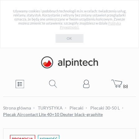
Używamy cookies i podobnych technologii m.in. w celach: świadczenia usług,
reklamy, statystyk. Korzystanie z witryny bez zmiany ustawień przeglądarki
oznacza, że będą one umieszczane w Twoim urządzeniu końcowym. Zawsze
możesz zmienić te ustawienia; szczegóły znajdziesz w dziale
Polityka
Prywatności.
OK
(
)
0
Strona główna
TURYSTYKA
Plecaki
Plecaki 30-50 L
Plecak Aircontact Lite 40+10 Deuter black-graphite
PROMOCJA
NOWOŚĆ