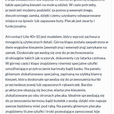
także specjalną kieszeń na mokrą odzież. W razie potrzeby,
przestrzeń możemy podzielić za pomocą wewnętrznego,
dwustronnego zamka, dzięki czemu uzyskamy odseparowane
miejsce na śpiwór lub zapasowe buty. Plecak jest zwarty i
funkcjonalny.
Aircontact Lite 40+10 jest modelem, który wprost zachwyca
mnogością użytecznych detali. Górna klapa została zaopatrzona w
dwie wygodne kieszenie (zewnętrzną i wewnętrzną) zamykane na
zamek. Doskonale sprawdzą się one do przechowywania
drobiazgów takich jak scyzoryk, dokumenty czy latarka czołowa.
W górnej części klapy znajdziemy również specjalne szlufki
umożliwiające przytroczenie karimaty bądź kasku. Na panelu
głównym zlokalizowano specjalną, zapinaną na szybką klamrę
kieszeń, która doskonale sprawdza się do przenoszenia kurtki
przeciwdeszczowej lub zapasowych rękawiczek. Bardzo
praktyczne okazują się boczne, elastyczne kieszenie,
zlokalizowane po obu stronach plecaka. Idealnie sprawdzają się
do przenoszenia termosu bądź butelek z wodą: dzięki nim napoje
zawsze będziemy mieć pod ręką. Na panelu głównym plecaka
znajdziemy liczne szlufki i troki pozwalające zamocować kije