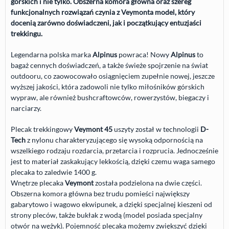
górskich i nie tylko. Obszerna komora główna oraz szereg
funkcjonalnych rozwiązań czynia z
Veymonta
model, który
docenią zarówno doświadczeni, jak i początkujący entuzjaści
trekkingu.
Legendarna polska marka
Alpinus
powraca! Nowy
Alpinus
to
bagaż cennych doświadczeń, a także świeże spojrzenie na świat
outdooru, co zaowocowało osiągnięciem zupełnie nowej, jeszcze
wyższej jakości, która zadowoli nie tylko miłośników górskich
wypraw, ale również bushcraftowców, rowerzystów, biegaczy i
narciarzy.
Plecak trekkingowy
Veymont 45
uszyty został w technologii
D-
Tech
z nylonu charakteryzującego się wysoką odpornością na
wszelkiego rodzaju rozdarcia, przetarcia i rozprucia. Jednocześnie
jest to materiał zaskakujący lekkością, dzięki czemu waga samego
plecaka to zaledwie 1400 g.
Wnętrze plecaka
Veymont
została podzielona na dwie części.
Obszerna komora główna bez trudu pomieści największy
gabarytowo i wagowo ekwipunek, a dzięki specjalnej kieszeni od
strony pleców, także bukłak z wodą (model posiada specjalny
otwór na wężyk). Pojemność plecaka możemy zwiększyć dzięki