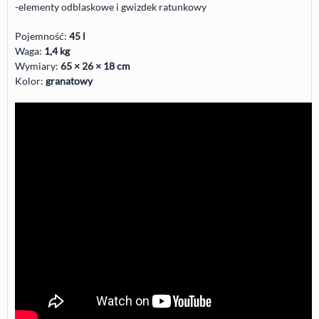
-elementy odblaskowe i gwizdek ratunkowy
Pojemność:
45 l
Waga:
1,4 kg
Wymiary:
65 × 26 × 18 cm
Kolor:
granatowy