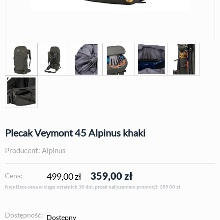
Plecak Veymont 45 Alpinus khaki
Producent:
Alpinus
359,00
zł
499,00 zł
Cena:
Najniższa cena w ciągu ostatnich 30 dni, przed naliczeniem promocji: 359,00
zł
Dostępność:
Dostępny