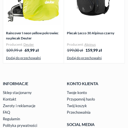
Raincover I neon yellow pokrowiec
Plecak Lecco 30 Alpinus czarny
na plecak Deuter
Producent:
Deuter
Producent:
Alpinus
109,99 zł
69,99
zł
199,00 zł
159,99
zł
Dodaj do przechowalni
Dodaj do przechowalni
INFORMACJE
KONTO KLIENTA
Sklep stacjonarny
Twoje konto
Kontakt
Przypomnij hasło
Zwroty i reklamacje
Twój koszyk
FAQ
Przechowalnia
Regulamin
SOCIAL MEDIA
Polityka prywatności