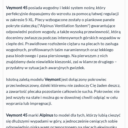
Veymont 45
posiada wygodny i lekki system nośny, który
perfekcyjnie dopasujemy do wzrostu za pomocą łatwej regulacji
w zakresie
S-XL
. Plecy wzbogacone zostały o piankowe panele
pokryte siateczką (*Alpinus Ventilation System*) gwarantujące
odpowiedni poziom wygody, a także wysoką przewiewność, którą
docenimy zwłaszcza podczas intensywnych górskich wypadów w
ciepłe dni. Prawidłowe rozłożenie ciężaru na plecach to zasługa
wygodnych, profilowanych taśm naramiennych oraz lekkiego
pasa biodrowego i pasa piersiowego. Na pierwszym z nich
znajdziemy dwie niewielkie kieszonki, zaś w klamrze drugiego –
przydatny w sytuacjach awaryjnych gwizdek.
Istotną zaletą modelu
Veymont
jest dołączony pokrowiec
przeciwdeszczowy, dzieki któremu nie zaskoczy Cię żaden deszcz,
a zawartość plecaka pozostanie całkowicie sucha. Pokrowiec nie
jest wszyty na stałe i można go w dowolnej chwili odpiąć w celu
wyprania lub impregnacji.
Veymont 45
marki
Alpinus
to model dla tych, którzy lubią cieszyć
się dłuższymi wypadami w góry, a jednocześnie ceniących sobie
odpowiednio niską wagę przenoszonego na plecach ekwipunku.