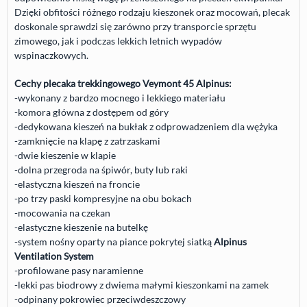
Dzięki obfitości różnego rodzaju kieszonek oraz mocowań, plecak
doskonale sprawdzi się zarówno przy transporcie sprzętu
zimowego, jak i podczas lekkich letnich wypadów
wspinaczkowych.
Cechy plecaka trekkingowego Veymont 45 Alpinus:
-wykonany z bardzo mocnego i lekkiego materiału
-komora główna z dostępem od góry
-dedykowana kieszeń na bukłak z odprowadzeniem dla wężyka
-zamknięcie na klapę z zatrzaskami
-dwie kieszenie w klapie
-dolna przegroda na śpiwór, buty lub raki
-elastyczna kieszeń na froncie
-po trzy paski kompresyjne na obu bokach
-mocowania na czekan
-elastyczne kieszenie na butelkę
-system nośny oparty na piance pokrytej siatką
Alpinus
Ventilation System
-profilowane pasy naramienne
-lekki pas biodrowy z dwiema małymi kieszonkami na zamek
-odpinany pokrowiec przeciwdeszczowy