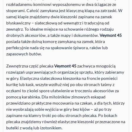
rozkładanemu kominowi wyposażonemu w dwa ściągacze ze
stoperami. Całość zamykana jest klasyczną klapą na zatrzaski. W
samej klapie znajdziemy dwie kieszonki zapinane na zamek
błyskawiczny – siateczkową od wewnątrz i tradycyjną od
zewnątrz. To idealne miejsce na schowanie różnego rodzaju
drobnych akcesoriów, a także mapy i dokumentów.
Veymont 45
posiada także dolną komorę zamykaną na zamek, która
perfekcyjnie nada się na spakowanie śpiwora, raków lub
zapasowych butów.
Zewnętrzna część plecaka
Veymont 45
zachwyca mnogością
rozwiązań usprawniających organizację sprzętu, który zabieramy
w góry. Elastyczna siateczkowa kieszonka na froncie pomieści
kurtkę lub kask, wszyte wzdłuż niej po obu stronach taśmy z
oczkami to z kolei spore ułatwienie w troczeniu akcesoriów za
pomocą karabinka. Dla miłośników zimowych eskapad
przewidziano praktyczne mocowania na czekan, a dla tych, którzy
nie wyobrażają sobie wyjścia w góry bez kijów – aż po trzy
zapinane na klamry troki po obu stronach plecaka. Po bokach
plecaka znajdziemy również elastyczne kieszonki przeznaczone na
butelki z wodą lub izotonikiem.