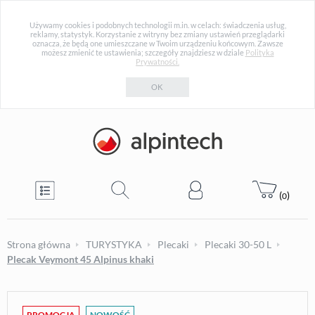
Używamy cookies i podobnych technologii m.in. w celach: świadczenia usług,
reklamy, statystyk. Korzystanie z witryny bez zmiany ustawień przeglądarki
oznacza, że będą one umieszczane w Twoim urządzeniu końcowym. Zawsze
możesz zmienić te ustawienia; szczegóły znajdziesz w dziale
Polityka
Prywatności.
OK
(
)
0
Strona główna
TURYSTYKA
Plecaki
Plecaki 30-50 L
Plecak Veymont 45 Alpinus khaki
PROMOCJA
NOWOŚĆ