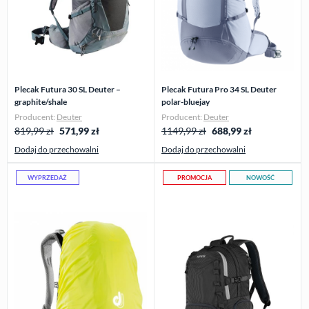
Plecak Futura 30 SL Deuter –
Plecak Futura Pro 34 SL Deuter
graphite/shale
polar-bluejay
Producent:
Deuter
Producent:
Deuter
819,99 zł
571,99
zł
1149,99 zł
688,99
zł
Dodaj do przechowalni
Dodaj do przechowalni
WYPRZEDAŻ
PROMOCJA
NOWOŚĆ