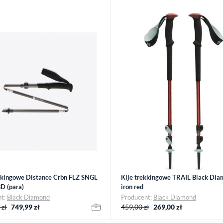
kkingowe Distance Crbn FLZ SNGL
Kije trekkingowe TRAIL Black Dia
D (para)
iron red
nt:
Black Diamond
Producent:
Black Diamond
 zł
749,99
zł
459,00 zł
269,00
zł