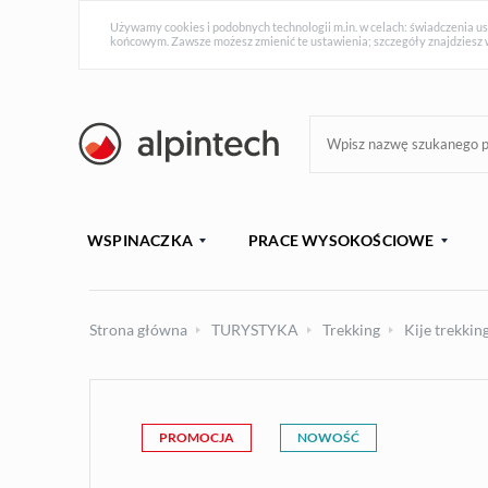
Używamy cookies i podobnych technologii m.in. w celach: świadczenia us
końcowym. Zawsze możesz zmienić te ustawienia; szczegóły znajdziesz 
WSPINACZKA
PRACE WYSOKOŚCIOWE
Strona główna
TURYSTYKA
Trekking
Kije trekki
PROMOCJA
NOWOŚĆ