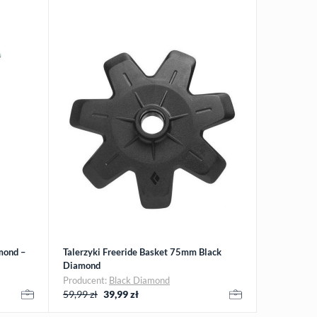
mond –
Talerzyki Freeride Basket 75mm Black
Diamond
Producent:
Black Diamond
59,99 zł
39,99
zł