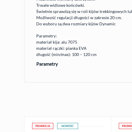
Trwałe widiowe końcówki.
Świetnie sprawdzą się w roli kijów trekkingowych l
Możliwość regulacji długości w zakresie 20 cm.
Do wyboru są dwa rozmiary kijów Dynamic
Parametry:
materiał kija: alu 7075
materiał rączki: pianka
EVA
długość (min/max): 100 – 120 cm
Parametry
PROMOCJA
NOWOŚĆ
PROMO