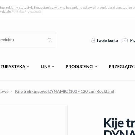
ług, reklamy, statystyk. Korzystanie z witryny bez zmiany ustawień przeglądarki oznacza, ż
w dziale
Polityka Prywatności.
Twoje konto
Pr
TURYSTYKA
LINY
PRODUCENCI
PRZEGLĄDY 
ngowe
Kije trekkingowe DYNAMIC (100 - 120 cm) Rockland
Kije 
PROMOCJA
NOW
DYNAM