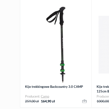
Kije trekkingowe Backcountry 3.0 CAMP
Kije tre
125cm B
Producent:
Camp
Produce
259,00 zł
164,90
zł
1000,00