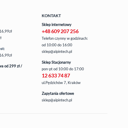
KONTAKT
Sklep internetowy
+48 609 207 256
16,99zł
ł
Telefon czynny w godzinach:
od 10:00 do 16:00
st:
sklep@alpintech.pl
16,99zł
Sklep Stacjonarny
a od 299 zł /
pon-pt
od 10:00 do 17:00
12 633 74 87
ul.Pędzichów 7, Kraków
Zapytania ofertowe
sklep@alpintech.pl