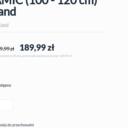
and
land
189,99
zł
9,99 zł
 ostatnich 30 dni, przed naliczeniem promocji: 189,99
zł
stępny
odaj do przechowalni