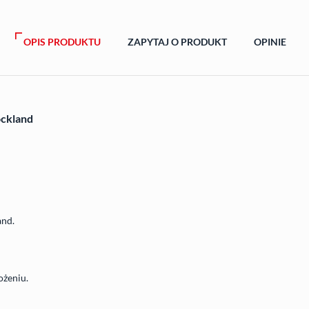
OPIS PRODUKTU
ZAPYTAJ O PRODUKT
OPINIE
ockland
and.
ożeniu.