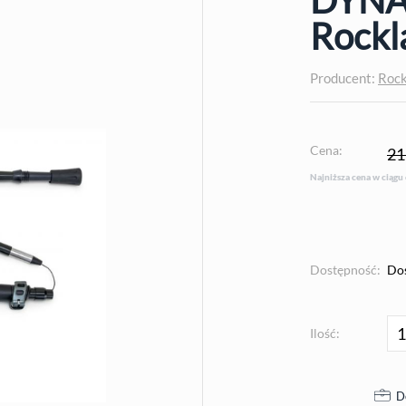
Rockl
Producent:
Rock
Cena:
21
Najniższa cena w ciągu
Dostępność:
Do
Ilość:
D