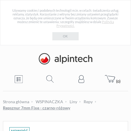
Używamy cookies i podobnych technologii m.in. w celach: świadczenia usług,
reklamy, statystyk. Korzystanie z witryny bez zmiany ustawień przeglądarki
oznacza, że będą one umieszczane w Twoim urządzeniu końcowym. Zawsze
możesz zmienić te ustawienia; szczegóły znajdziesz w dziale
Polityka
Prywatności.
OK
(
)
0
Strona główna
WSPINACZKA
Liny
Repy
Repsznur 7mm Fixe - czarno-różowy
NOWOŚĆ