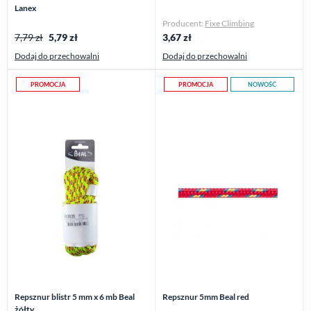
Lanex
Producent:
Fixe Climbing
7,79 zł
5,79
zł
3,67
zł
Dodaj do przechowalni
Dodaj do przechowalni
PROMOCJA
PROMOCJA
NOWOŚĆ
Repsznur blistr 5 mm x 6 mb Beal
Repsznur 5mm Beal red
żółty