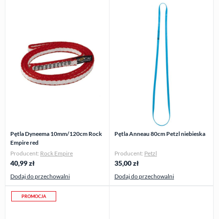
Pętla Dyneema 10mm/120cm Rock
Pętla Anneau 80cm Petzl niebieska
Empire red
Producent:
Rock Empire
Producent:
Petzl
40,99
zł
35,00
zł
Dodaj do przechowalni
Dodaj do przechowalni
PROMOCJA