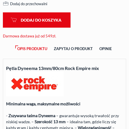
Dodaj do przechowalni
DODAJ DO KOSZYKA
Darmowa dostawa już od 549zł.
OPIS PRODUKTU
ZAPYTAJ O PRODUKT
OPINIE
Pętla Dyneema 13mm/80cm Rock Empire mix
Minimalna waga, maksymalne możliwości
-
Zszywana taśma Dyneema
– gwarantuje wysoką trwałość przy
niskiej wadze. –
Szerokość 13 mm
– idealna tam, gdzie liczy się
każdy gram i każdy centymetr miejsca. –
Wielozadaniowość
–