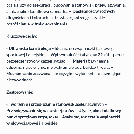
pętla służy do asekuracji, budowania stanowisk, przewiązywania,
a także jako dodatkowa szpejarka. –
Dostępność w różnych
długościach i kolorach
– ułatwia organizację i szybkie
rozróżnienie w trakcie wspinania.
Kluczowe cechy:
-
Ultralekka konstrukcja
– idealna do wspinaczki tradowej,
sportowej i alpejskiej. –
Wytrzymałość statyczna: 22 kN
– pełne
bezpieczeństwo w każdej sytuacji. –
Materiał:
Dyneema –
odporna na ścieranie, nie wchłania wody, bardzo trwała. –
Mechanicznie zszywana
– precyzyjne wykonanie zapewniające
niezawodność.
Zastosowanie:
-
Tworzenie i przedłużanie stanowisk asekuracyjnych
–
Przewiązywanie się w czasie zjazdów
–
Użycie jako dodatkowy
punkt sprzętowy (szpejarka)
–
Asekuracja w czasie wspinaczki
wielowyciągowej i alpejskiej