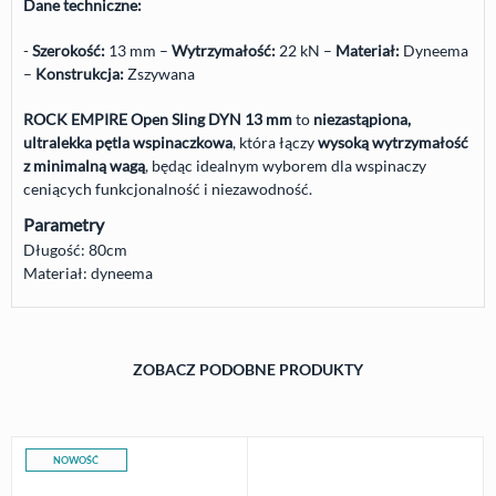
Dane techniczne:
-
Szerokość:
13 mm –
Wytrzymałość:
22 kN –
Materiał:
Dyneema
–
Konstrukcja:
Zszywana
ROCK
EMPIRE
Open Sling
DYN
13 mm
to
niezastąpiona,
ultralekka pętla wspinaczkowa
, która łączy
wysoką wytrzymałość
z minimalną wagą
, będąc idealnym wyborem dla wspinaczy
ceniących funkcjonalność i niezawodność.
Parametry
Długość: 80cm
Materiał: dyneema
ZOBACZ PODOBNE PRODUKTY
NOWOŚĆ