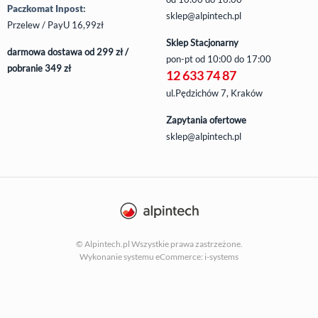
Paczkomat Inpost:
sklep@alpintech.pl
Przelew / PayU 16,99zł
Sklep Stacjonarny
darmowa dostawa od 299 zł /
pon-pt
od 10:00 do 17:00
pobranie 349 zł
12 633 74 87
ul.Pędzichów 7, Kraków
Zapytania ofertowe
sklep@alpintech.pl
© Alpintech.pl Wszystkie prawa zastrzeżone.
Wykonanie systemu
eCommerce: i-systems