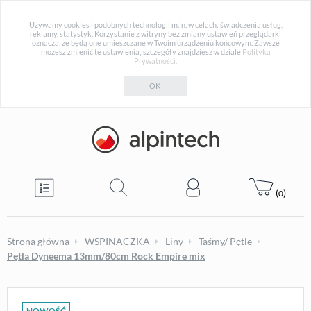
Używamy cookies i podobnych technologii m.in. w celach: świadczenia usług,
reklamy, statystyk. Korzystanie z witryny bez zmiany ustawień przeglądarki
oznacza, że będą one umieszczane w Twoim urządzeniu końcowym. Zawsze
możesz zmienić te ustawienia; szczegóły znajdziesz w dziale
Polityka
Prywatności.
OK
(
)
0
Strona główna
WSPINACZKA
Liny
Taśmy/ Pętle
Pętla Dyneema 13mm/80cm Rock Empire mix
NOWOŚĆ