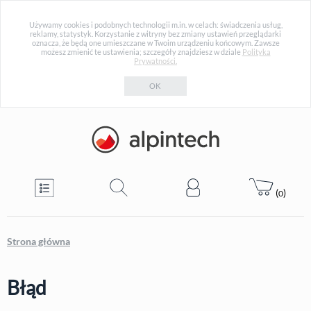
Używamy cookies i podobnych technologii m.in. w celach: świadczenia usług,
reklamy, statystyk. Korzystanie z witryny bez zmiany ustawień przeglądarki
oznacza, że będą one umieszczane w Twoim urządzeniu końcowym. Zawsze
możesz zmienić te ustawienia; szczegóły znajdziesz w dziale
Polityka
Prywatności.
OK
(
)
0
Strona główna
Błąd