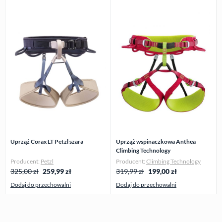
Uprząż Corax LT Petzl szara
Uprząż wspinaczkowa Anthea
Climbing Technology
Producent:
Petzl
Producent:
Climbing Technology
325,00 zł
259,99
zł
319,99 zł
199,00
zł
Dodaj do przechowalni
Dodaj do przechowalni