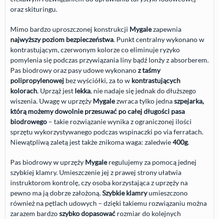
oraz skituringu.
Mimo bardzo uproszczonej konstrukcji
Mygale
zapewnia
najwyższy poziom bezpieczeństwa
. Punkt centralny wykonano w
kontrastującym, czerwonym kolorze co eliminuje ryzyko
pomylenia się podczas przywiązania liny bądź lonży z absorberem.
Pas biodrowy oraz pasy udowe wykonano
z taśmy
polipropylenowej
bez wyściółki, za to w
kontrastujących
kolorach
. Uprząż jest
lekka
, nie nadaje się jednak do dłuższego
wiszenia. Uwagę w uprzęży
Mygale
zwraca tylko jedna
szpejarka,
którą możemy dowolnie przesuwać po całej długości pasa
biodrowego
– takie rozwiązanie wynika z ograniczonej ilości
sprzętu wykorzystywanego podczas wspinaczki po via ferratach.
Niewątpliwą zaletą jest także znikoma waga: zaledwie
400g
.
Pas biodrowy w uprzęży
Mygale
regulujemy za pomocą jednej
szybkiej klamry. Umieszczenie jej z prawej strony ułatwia
instruktorom kontrolę, czy osoba korzystająca z uprzęży na
pewno ma ją dobrze założoną.
Szybkie klamry
umieszczono
również na pętlach udowych – dzięki takiemu rozwiązaniu można
zarazem bardzo
szybko dopasować
rozmiar do kolejnych