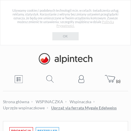
Używamy cookies i podobnych technologii m.in. w celach: świadczenia usług,
reklamy, statystyk. Korzystanie z witryny bez zmiany ustawień przeglądarki
oznacza, że będą one umieszczane w Twoim urządzeniu końcowym. Zawsze
możesz zmienić te ustawienia; szczegóły znajdziesz w dziale
Polityka
Prywatności.
OK
(
)
0
Strona główna
WSPINACZKA
Wspinaczka
Uprzęże wspinaczkowe
Uprząż via ferrata Mygale Edelweiss
PROMOCJA
BESTSELLER