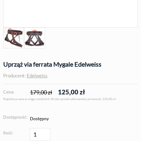
Uprząż via ferrata Mygale Edelweiss
Producent:
Edelweiss
125,00
zł
179,00 zł
Cena:
Najniższa cena w ciągu ostatnich 30 dni, przed naliczeniem promocji: 125,00
zł
Dostępność:
Dostępny
Ilość: