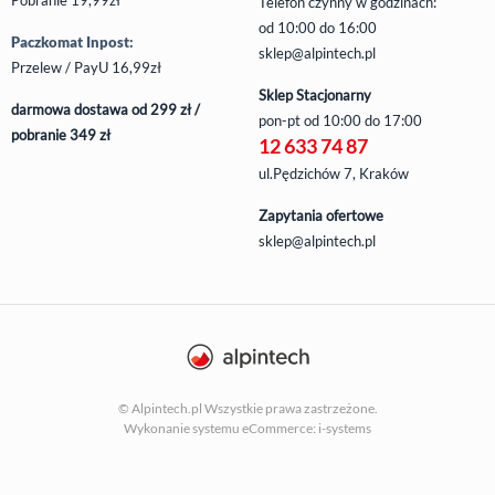
Telefon czynny w godzinach:
od 10:00 do 16:00
Paczkomat Inpost:
sklep@alpintech.pl
Przelew / PayU 16,99zł
Sklep Stacjonarny
darmowa dostawa od 299 zł /
pon-pt
od 10:00 do 17:00
pobranie 349 zł
12 633 74 87
ul.Pędzichów 7, Kraków
Zapytania ofertowe
sklep@alpintech.pl
© Alpintech.pl Wszystkie prawa zastrzeżone.
Wykonanie systemu
eCommerce: i-systems