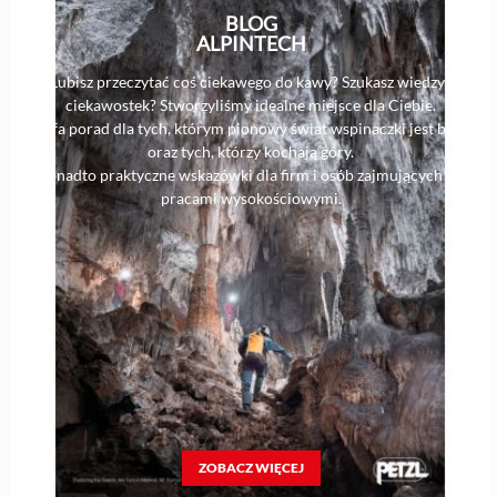
BLOG
ALPINTECH
Lubisz przeczytać coś ciekawego do kawy? Szukasz wiedzy i
ciekawostek? Stworzyliśmy idealne miejsce dla Ciebie.
Strefa porad dla tych, którym pionowy świat wspinaczki jest bliski,
oraz tych, którzy kochają góry.
Ponadto praktyczne wskazówki dla firm i osób zajmujących się
pracami wysokościowymi.
ZOBACZ WIĘCEJ