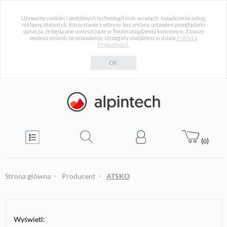
Używamy cookies i podobnych technologii m.in. w celach: świadczenia usług,
reklamy, statystyk. Korzystanie z witryny bez zmiany ustawień przeglądarki
oznacza, że będą one umieszczane w Twoim urządzeniu końcowym. Zawsze
możesz zmienić te ustawienia; szczegóły znajdziesz w dziale
Polityka
Prywatności.
OK
(
)
0
Strona główna
Producent
ATSKO
Wyświetl: