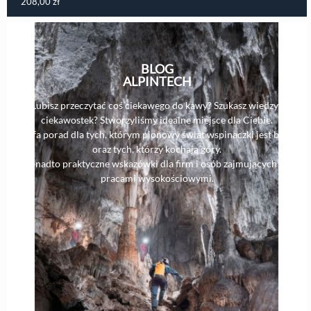
208,00
zł
BLOG
ALPINTECH
Lubisz przeczytać coś ciekawego do kawy? Szukasz wiedzy i
ciekawostek? Stworzyliśmy idealne miejsce dla Ciebie.
Strefa porad dla tych, którym pionowy świat wspinaczki jest bliski,
oraz tych, którzy kochają góry.
Ponadto praktyczne wskazówki dla firm i osób zajmujących się
pracami wysokościowymi.