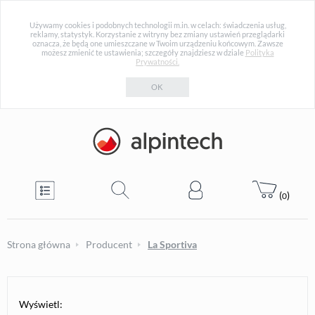
Używamy cookies i podobnych technologii m.in. w celach: świadczenia usług,
reklamy, statystyk. Korzystanie z witryny bez zmiany ustawień przeglądarki
oznacza, że będą one umieszczane w Twoim urządzeniu końcowym. Zawsze
możesz zmienić te ustawienia; szczegóły znajdziesz w dziale
Polityka
Prywatności.
OK
(
)
0
Strona główna
Producent
La Sportiva
Wyświetl: