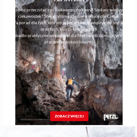
Lubisz przeczytać coś ciekawego do kawy? Szukasz wiedzy i
ciekawostek? Stworzyliśmy idealne miejsce dla Ciebie.
Strefa porad dla tych, którym pionowy świat wspinaczki jest bliski,
oraz tych, którzy kochają góry.
Ponadto praktyczne wskazówki dla firm i osób zajmujących się
pracami wysokościowymi.
ZOBACZ WIĘCEJ