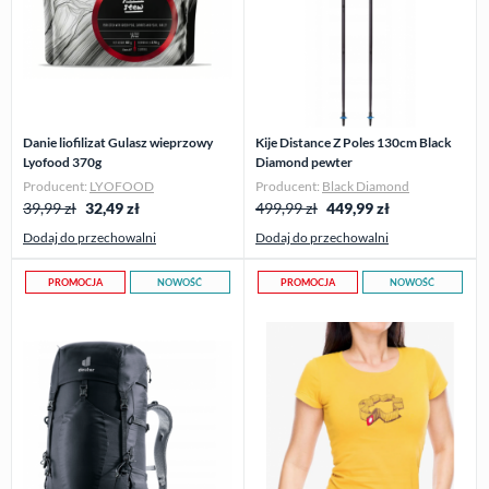
Danie liofilizat Gulasz wieprzowy
Kije Distance Z Poles 130cm Black
Lyofood 370g
Diamond pewter
Producent:
LYOFOOD
Producent:
Black Diamond
39,99 zł
32,49
zł
499,99 zł
449,99
zł
Dodaj do przechowalni
Dodaj do przechowalni
PROMOCJA
NOWOŚĆ
PROMOCJA
NOWOŚĆ