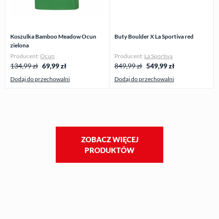
Koszulka Bamboo Meadow Ocun
Buty Boulder X La Sportiva red
zielona
Producent:
Ocun
Producent:
La Sportiva
134,99 zł
69,99
zł
849,99 zł
549,99
zł
Dodaj do przechowalni
Dodaj do przechowalni
ZOBACZ WIĘCEJ
PRODUKTÓW