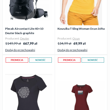
Plecak Aircontact Lite 40+10
Koszulka T Sling Woman Ocun żółta
Deuter black-graphite
Producent:
Deuter
Producent:
Ocun
1149,99 zł
667,99
zł
134,99 zł
69,99
zł
Dodaj do przechowalni
Dodaj do przechowalni
PROMOCJA
NOWOŚĆ
PROMOCJA
NOWOŚĆ