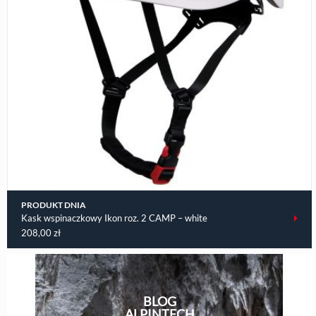
PRODUKT DNIA
Kask wspinaczkowy Ikon roz. 2 CAMP – white
208,00
zł
BLOG
ALPINTECH