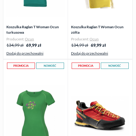
Koszulka Raglan T Woman Ocun
Koszulka Raglan T Woman Ocun
turkusowa
zółta
Producent:
Ocun
Producent:
Ocun
134,99 zł
69,99
zł
134,99 zł
69,99
zł
Dodaj do przechowalni
Dodaj do przechowalni
PROMOCJA
NOWOŚĆ
PROMOCJA
NOWOŚĆ