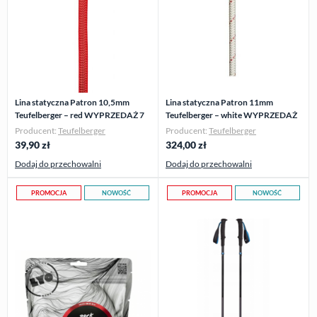
Lina statyczna Patron 10,5mm
Lina statyczna Patron 11mm
Teufelberger – red WYPRZEDAŻ 7
Teufelberger – white WYPRZEDAŻ
mb
54 mb
Producent:
Teufelberger
Producent:
Teufelberger
39,90
zł
324,00
zł
Dodaj do przechowalni
Dodaj do przechowalni
PROMOCJA
NOWOŚĆ
PROMOCJA
NOWOŚĆ