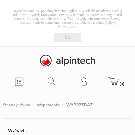
Używamy cookies i podobnych technologii m.in. w celach: świadczenia usług,
reklamy, statystyk. Korzystanie z witryny bez zmiany ustawień przeglądarki
oznacza, że będą one umieszczane w Twoim urządzeniu końcowym. Zawsze
możesz zmienić te ustawienia; szczegóły znajdziesz w dziale
Polityka
Prywatności.
OK
(
)
0
Strona główna
Wyprzedaże
WYPRZEDAZ
Wyświetl: