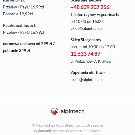
+48 609 207 256
Przelew / PayU 16,99zł
Pobranie 19,99zł
Telefon czynny w godzinach:
od 10:00 do 16:00
Paczkomat Inpost:
sklep@alpintech.pl
Przelew / PayU 16,99zł
Sklep Stacjonarny
darmowa dostawa od 299 zł /
pon-pt
od 10:00 do 17:00
pobranie 349 zł
12 633 74 87
ul.Pędzichów 7, Kraków
Zapytania ofertowe
sklep@alpintech.pl
© Alpintech.pl Wszystkie prawa zastrzeżone.
Wykonanie systemu
eCommerce: i-systems