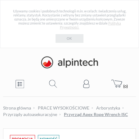
Używamy cookies i podobnych technologii m.in. w celach: świadczenia usług,
reklamy, statystyk. Korzystanie z witryny bez zmiany ustawień przeglądarki
oznacza, że będą one umieszczane w Twoim urządzeniu końcowym. Zawsze
możesz zmienić te ustawienia; szczegóły znajdziesz w dziale
Polityka
Prywatności.
OK
(
)
0
Strona główna
PRACE WYSOKOŚCIOWE
Arborystyka
Przyrządy autoasekuracyjne
Przyrząd Apex Rope Wrench ISC
PROMOCJA
NOWOŚĆ