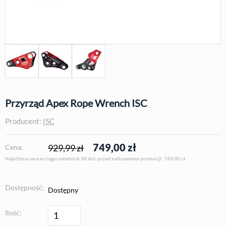
Przyrząd Apex Rope Wrench ISC
Producent:
ISC
749,00
zł
929,99 zł
Cena:
Najniższa cena w ciągu ostatnich 30 dni, przed naliczeniem promocji: 749,00
zł
Dostępność:
Dostępny
Ilość: