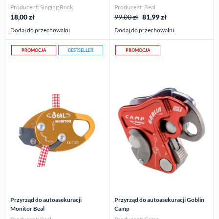
Producent:
Singing Rock
Producent:
Beal
18,00
zł
99,00 zł
81,99
zł
Dodaj do przechowalni
Dodaj do przechowalni
PROMOCJA
BESTSELLER
PROMOCJA
Przyrząd do autoasekuracji
Przyrząd do autoasekuracji Goblin
Monitor Beal
Camp