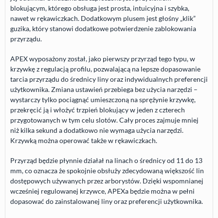
blokującym, którego obsługa jest prosta, intuicyjna i szybka,
nawet w rękawiczkach. Dodatkowym plusem jest głośny „klik”
guzika, który stanowi dodatkowe potwierdzenie zablokowania
przyrządu.
APEX
wyposażony został, jako pierwszy przyrząd tego typu, w
krzywkę z regulacją profilu, pozwalającą na lepsze dopasowanie
tarcia przyrządu do średnicy liny oraz indywidualnych preferencji
użytkownika. Zmiana ustawień przebiega bez użycia narzędzi –
wystarczy tylko pociągnąć umieszczoną na sprężynie krzywkę,
przekręcić ją i włożyć trzpień blokujący w jeden z czterech
przygotowanych w tym celu slotów. Cały proces zajmuje mniej
niż kilka sekund a dodatkowo nie wymaga użycia narzędzi.
Krzywką można operować także w rękawiczkach.
Przyrząd będzie płynnie działał na linach o średnicy od 11 do 13
mm, co oznacza że spokojnie obsłuży zdecydowaną większość lin
dostępowych używanych przez arborystów. Dzięki wspomnianej
wcześniej regulowanej krzywce, APEXa będzie można w pełni
dopasować do zainstalowanej liny oraz preferencji użytkownika.