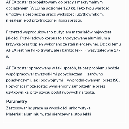
APEX
został zaprojektowany do pracy z maksymalnym
obciążeniem (
WLL
) na poziomie 120 kg. Tego typu wartość
umożliwia bezpieczną pracę większości użytkownikom,
niezależnie od przytroczonej ilości sprzętu.
Przyrząd wyprodukowano z użyciem materiałów najwyższej
jakości. Przykładowo korpus to anodyzowane aluminium a
krzywka oraz trzpień wykonano ze stali nierdzewnej. Dzięki temu
APEX
jest nie tylko trwały, ale i bardzo lekki – waży zaledwie 177
g.
APEX
został opracowany w taki sposób, że bez problemu będzie
współpracował z wszystkimi popychaczami – zarówno
pojedynczymi, jak i podwójnymi – wyprodukowanymi przez
ISC
.
Popychacz może zostać wymieniony samodzielnie przez
użytkownika, przy użyciu podstawowych narzędzi.
Parametry
Zastosowanie: prace na wysokości, arborystyka
Materiał: aluminium, stal nierdzewna, stop lekki